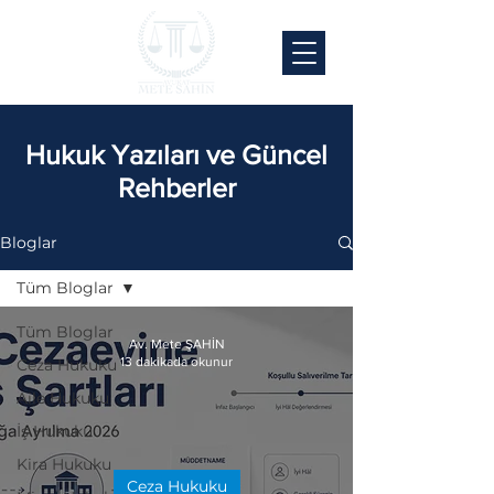
Hukuk Yazıları ve Güncel
Rehberler
Bloglar
Tüm Bloglar
Tüm Bloglar
Av. Mete ŞAHİN
13 dakikada okunur
Ceza Hukuku
Aile Hukuku
İş Hukuku
Kira Hukuku
Ceza Hukuku