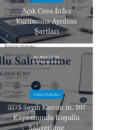
Miras Hukuku
Açık Ceza İnfaz
Tüketici
Hukuku
Kurumuna Ayrılma
İcra/İflas
Hukuku
Şartları
Kişiler Hukuku
Bilişim Hukuku
İdare Hukuku
Av. Mete ŞAHİN
11 dakikada okunur
Politikalar
Yargılama
Giderleri ve
Harçlar
Tazminat
Ceza Hukuku
Hukuku
Medeni Usul
5275 Sayılı Kanun m. 107
Hukuku
Kapsamında Koşullu
Gayrimenkul
Hukuku
Salıverilme