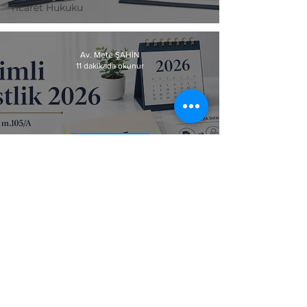
Ticaret Hukuku
Av. Mete ŞAHİN
11 dakikada okunur
Ceza Hukuku
5275 Sayılı Kanun m.
105/A Kapsamında
Denetimli Serbestlik
© 2026 Avukat Mete ŞAHİN Hukuk
Bürosu. Tüm hakları saklıdır.
KVKK