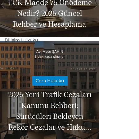
TCK Madde 75 Önödeme
Tüketici
Hukuku
Nedir? 2026 Güncel
İcra/İflas
Hukuku
Rehber ve Hesaplama
Kişiler Hukuku
Bilişim Hukuku
İdare Hukuku
Av. Mete ŞAHİN
8 dakikada okunur
Politikalar
Yargılama
Giderleri ve
Harçlar
Ceza Hukuku
Tazminat
2026 Yeni Trafik Cezaları
Hukuku
Kanunu Rehberi:
Sürücüleri Bekleyen
Rekor Cezalar ve Hukuki
Yaptırımlar (Ankara