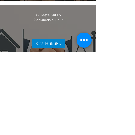
Avukat Değerlendirmesi)
Av. Mete ŞAHİN
2 dakikada okunur
Kira Hukuku
Kira Uyuşmazlıklarında
Zorunlu Arabuluculuk |
Ankara ve Yenimahalle
Avukat Rehberi
© 2026 Avukat Mete Şahin Hukuk
Bürosu - Tüm hakları saklıdır.
KVKK
Işınlar Mah. İvedik Cad. No: 116/1
Yenimahalle/ANKARA