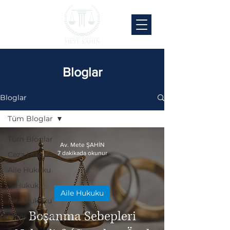
Bloglar
Bloglar
Tüm Bloglar
Tüm Bloglar
Av. Mete ŞAHİN
7 dakikada okunur
Ceza Hukuku
Aile Hukuku
İş Hukuku
Aile Hukuku
Kira Hukuku
Boşanma Sebepleri
Miras Hukuku