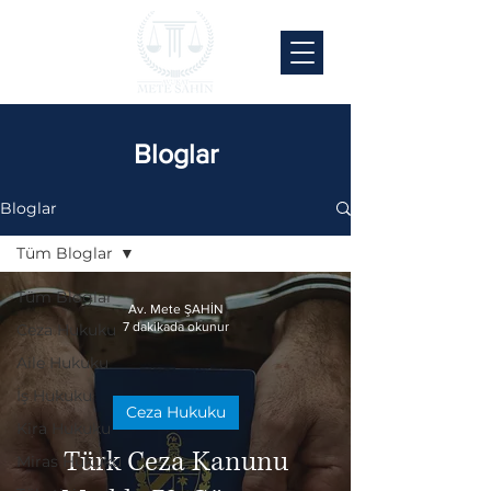
Bloglar
Bloglar
Tüm Bloglar
Tüm Bloglar
Av. Mete ŞAHİN
7 dakikada okunur
Ceza Hukuku
Aile Hukuku
İş Hukuku
Ceza Hukuku
Kira Hukuku
Türk Ceza Kanunu
Miras Hukuku