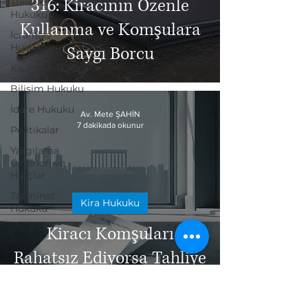
316: Kiracının Özenle
Tüketici
Hukuku
Kullanma ve Komşulara
İcra/İflas
Hukuku
Saygı Borcu
Kişiler Hukuku
Bilişim Hukuku
İdare Hukuku
Av. Mete ŞAHİN
7 dakikada okunur
Politikalar
Yargılama
Giderleri ve
Harçlar
Tazminat
Kira Hukuku
Hukuku
Kiracı Komşuları
Rahatsız Ediyorsa Tahliye
Olur mu?