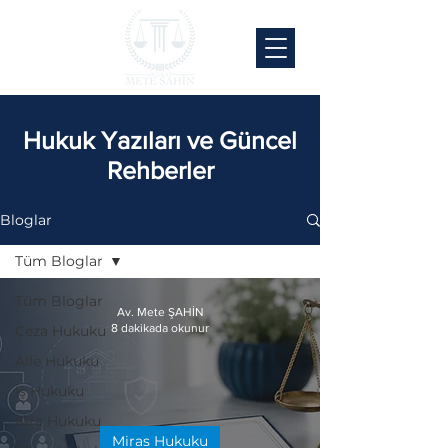
Hukuk Yazıları ve Güncel
Rehberler
Bloglar
Tüm Bloglar
Tüm Bloglar
Av. Mete ŞAHİN
8 dakikada okunur
Ceza Hukuku
Aile Hukuku
İş Hukuku
Kira Hukuku
Miras Hukuku