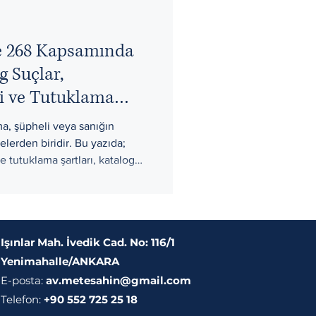
 268 Kapsamında
 Suçlar,
ri ve Tutuklama
a, şüpheli veya sanığın
lerden biridir. Bu yazıda;
tutuklama şartları, katalog
haller, azami tutukluluk
 itiraz dilekçesi” örneği,
tları çerçevesinde,
 açıklanmaktadır.
Işınlar Mah. İvedik Cad. No: 116/1
Yenimahalle/ANKARA
E-posta:
av.metesahin@gmail.com
Telefon:
+90 552 725 25 18