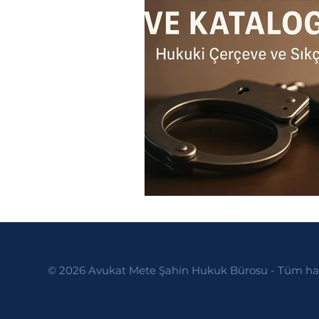
Politikalar
Yargılama Gide
© 2026 Avukat Mete Şahin Hukuk Bürosu - Tüm hakl