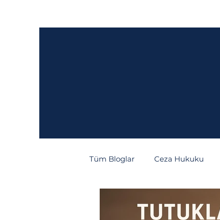
Ana Sayfa
Hakkımızda
Hukuki Fa
Tüm Bloglar
Ceza Hukuku
Tüketici Hukuku
İcra/İfl