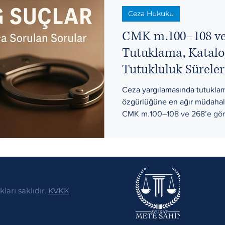
Ceza Hukuku
rleri ve Harçlar
Tazminat Hukuku
CMK m.100–108 ve
Tutuklama, Katalog
Tutukluluk Sürele
Kararına İtiraz
Ceza yargılamasında tutuklam
özgürlüğüne en ağır müdahale
CMK m.100–108 ve 268’e göre 
suçlar, tutuklama yasağı olan 
süreleri ve “tutuklama kararına
güncel Yargıtay ve AYM içtiha
Ankara/Yenimahalle odağında
arı saklıdır.
KVKK