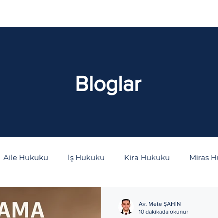
aliyetler
İçtihatlar
Bloglar
S.S.S
Bloglar
Aile Hukuku
İş Hukuku
Kira Hukuku
Miras 
as Hukuku
Kişiler Hukuku
Bilişim Hukuku
İdar
Av. Mete ŞAHİN
10 dakikada okunur