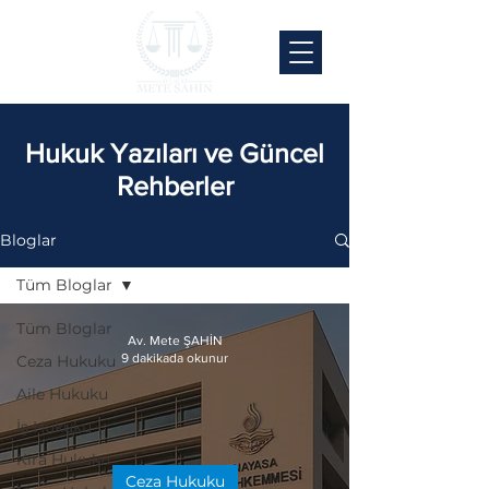
Hukuk Yazıları ve Güncel
Rehberler
Bloglar
Tüm Bloglar
Tüm Bloglar
Av. Mete ŞAHİN
9 dakikada okunur
Ceza Hukuku
Aile Hukuku
İş Hukuku
Kira Hukuku
Ceza Hukuku