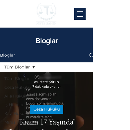
Bloglar
Bloglar
Tüm Bloglar
Tüm Bloglar
Av. Mete ŞAHİN
7 dakikada okunur
Ceza Hukuku
Aile Hukuku
İş Hukuku
Ceza Hukuku
Kira Hukuku
"Kızım 17 Yaşında"
Miras Hukuku