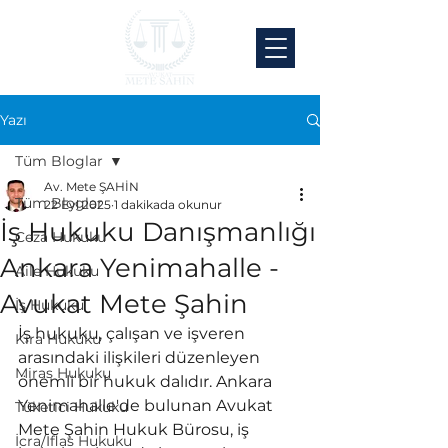
Yazı
Tüm Bloglar
Av. Mete ŞAHİN
Tüm Bloglar
22 Eyl 2025
1 dakikada okunur
İş Hukuku Danışmanlığı
Ceza Hukuku
Ankara Yenimahalle -
Aile Hukuku
Avukat Mete Şahin
İş Hukuku
İş hukuku, çalışan ve işveren 
Kira Hukuku
arasındaki ilişkileri düzenleyen 
Miras Hukuku
önemli bir hukuk dalıdır. Ankara 
Yenimahalle'de bulunan Avukat 
Tüketici Hukuku
Mete Şahin Hukuk Bürosu, iş 
İcra/İflas Hukuku