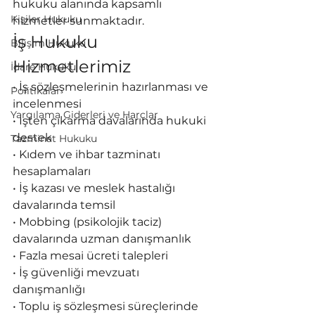
hukuku alanında kapsamlı 
Kişiler Hukuku
hizmetler sunmaktadır.
İş Hukuku 
Bilişim Hukuku
Hizmetlerimiz
İdare Hukuku
• İş sözleşmelerinin hazırlanması ve 
Politikalar
incelenmesi

Yargılama Giderleri ve Harçlar
• İşten çıkarma davalarında hukuki 
destek

Tazminat Hukuku
• Kıdem ve ihbar tazminatı 
hesaplamaları

• İş kazası ve meslek hastalığı 
davalarında temsil

• Mobbing (psikolojik taciz) 
davalarında uzman danışmanlık

• Fazla mesai ücreti talepleri

• İş güvenliği mevzuatı 
danışmanlığı

• Toplu iş sözleşmesi süreçlerinde 