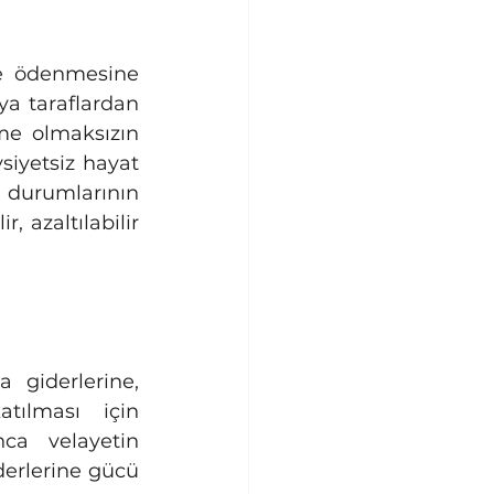
e ödenmesine 
a taraflardan 
me olmaksızın 
iyetsiz hayat 
i durumlarının 
 azaltılabilir 
ılması için 
ca velayetin 
erlerine gücü 