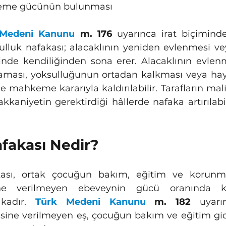
ödeme gücünün bulunması
 Medeni Kanunu
 m. 176
 uyarınca irat biçimind
ulluk nafakası; alacaklının yeniden evlenmesi vey
inde kendiliğinden sona erer. Alacaklının evlen
aşaması, yoksulluğunun ortadan kalkması veya hays
e mahkeme kararıyla kaldırılabilir. Tarafların mal
aniyetin gerektirdiği hâllerde nafaka artırılabilir,
Nafakası Nedir?
ine verilmeyen ebeveynin gücü oranında kat
kadır. 
Türk Medeni Kanunu
 m. 182
 uyarın
isine verilmeyen eş, çocuğun bakım ve eğitim gid