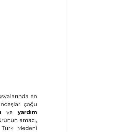
ndaşlar çoğu 
ı
 ve 
yardım 
ürünün amacı, 
 Türk Medeni 