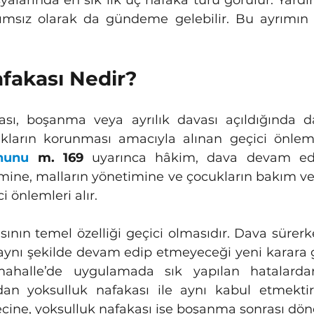
sız olarak da gündeme gelebilir. Bu ayrımın 
afakası Nedir?
nunu
 m. 169
 uyarınca hâkim, dava devam ede
mine, malların yönetimine ve çocukların bakım v
ci önlemleri alır.
ynı şekilde devam edip etmeyeceği yeni karara gör
halle’de uygulamada sık yapılan hatalardan 
an yoksulluk nafakası ile aynı kabul etmektir.
cine, yoksulluk nafakası ise boşanma sonrası döne