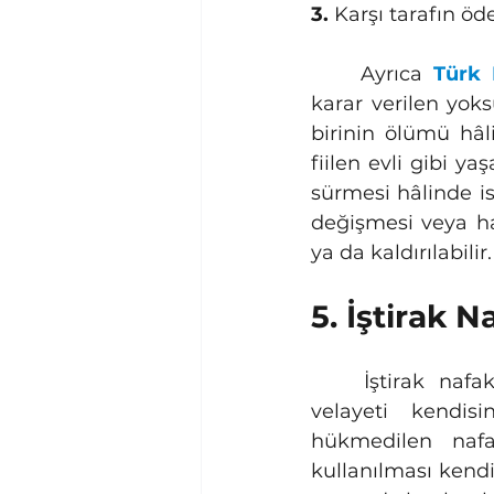
3.
 Karşı tarafın 
	Ayrıca 
Türk
karar verilen yoks
birinin ölümü hâl
fiilen evli gibi y
sürmesi hâlinde is
değişmesi veya hakk
ya da kaldırılabilir.
5. İştirak 
	İştirak nafakası, ortak çocuğun bakım, eğitim ve korunma giderlerine, 
velayeti kendis
hükmedilen nafa
kullanılması kend