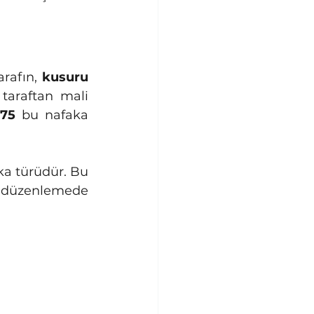
rafın, 
kusuru 
 taraftan mali 
175
 bu nafaka 
 düzenlemede 