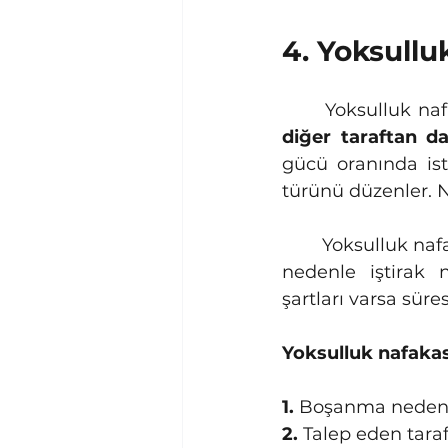
4. Yoksullu
	Yoksulluk n
diğer taraftan d
gücü oranında ist
türünü düzenler.
	Yoksulluk nafakası çocuk için değil, eş için hükmedilen bir nafaka türüdür. Bu 
nedenle iştirak 
şartları varsa süres
Yoksulluk nafakası
1.
 Boşanma nedeni
2.
 Talep eden tara