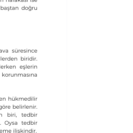
baştan doğru 
tarafların ve çocukların korunması amacıyla alınan geçici önlemlerden biridir. 
rken eşlerin 
e korunmasına 
e belirlenir. 
biri, tedbir 
 Oysa tedbir 
me ilişkindir.