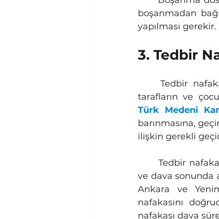
	Boşanma dosyalarında en sık ilk üç nafaka türü görülür. Yardım nafakası ise 
boşanmadan bağım
yapılması gerekir.
3. Tedbir N
	Tedbir nafakası, boşanma veya ayrılık davası açıldığında dava süresince 
Türk Medeni Ka
barınmasına, geçi
ilişkin gerekli geçi
	Tedbir nafakasının temel özelliği geçici olmasıdır. Dava sürerken hükmedilir 
ve dava sonunda a
Ankara ve Yenima
nafakasını doğrud
nafakası dava süre