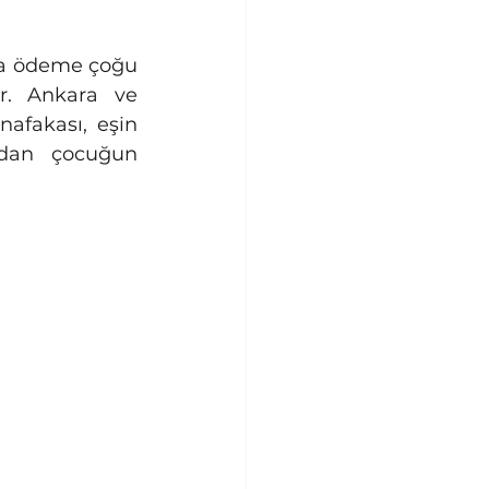
da ödeme çoğu 
r. Ankara ve 
nafakası, eşin 
udan çocuğun 