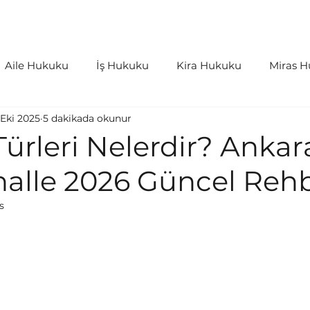
aliyetler
İçtihatlar
Bloglar
S.S.S
Aile Hukuku
İş Hukuku
Kira Hukuku
Miras 
 Eki 2025
5 dakikada okunur
as Hukuku
Kişiler Hukuku
Bilişim Hukuku
İdar
ürleri Nelerdir? Ankara
alle 2026 Güncel Reh
rleri ve Harçlar
Tazminat Hukuku
s