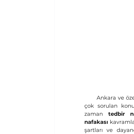
	Ankara ve özellikle Yenimahalle’de boşanma ve aile hukuku dosyalarında en 
çok sorulan konu
zaman 
tedbir n
nafakası
 kavramla
şartları ve dayan