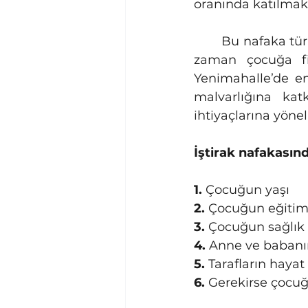
oranında katılmak
	Bu nafaka tür
zaman çocuğa fii
Yenimahalle’de en 
malvarlığına kat
ihtiyaçlarına yöneli
İştirak nafakasınd
1.
 Çocuğun yaşı
2.
 Çocuğun eğiti
3.
 Çocuğun sağlık 
4.
 Anne ve baban
5.
 Tarafların hayat
6.
 Gerekirse çocuğ