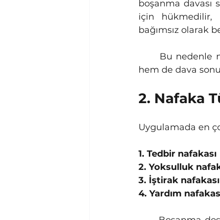
boşanma davası sü
için hükmedilir, 
bağımsız olarak be
	Bu nedenle nafaka türünü doğru belirlemek, hem talebin doğru kurulması 
hem de dava sonuc
2. Nafaka T
Uygulamada en çok 
1. Tedbir nafakası
2. Yoksulluk nafa
3. İştirak nafakası
4. Yardım nafakas