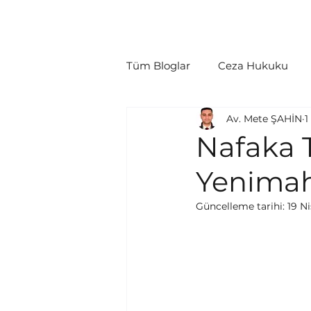
Ana Sayfa
Hakkımızda
Hukuki Fa
Tüm Bloglar
Ceza Hukuku
Av. Mete ŞAHİN
1
Tüketici Hukuku
İcra/İfl
Nafaka T
Yenimah
Politikalar
Yargılama Gide
Güncelleme tarihi:
19 Ni