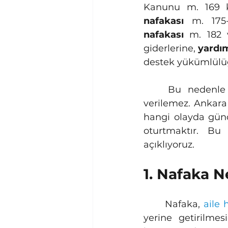
Kanunu m. 169 k
nafakası
 m. 175
nafakası
 m. 182 
giderlerine, 
yardı
destek yükümlülüğ
	Bu nedenle
verilemez. Ankara
hangi olayda gün
oturtmaktır. Bu 
açıklıyoruz.
1. Nafaka N
	Nafaka, 
aile
yerine getirilme