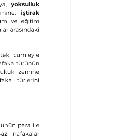
ya, 
yoksulluk 
imine, 
iştirak 
ım ve eğitim 
lar arasındaki 
tek cümleyle 
afaka türünün 
ukuki zemine 
ka türlerini 
nün para ile 
zı nafakalar 