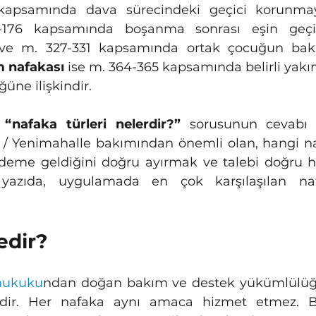
apsamında dava sürecindeki geçici korunma
-176 kapsamında boşanma sonrası eşin geç
ve m. 327-331 kapsamında ortak çocuğun bak
m nafakası
 ise m. 364-365 kapsamında belirli yakın
üne ilişkindir.
 
“nafaka türleri nelerdir?”
 sorusunun cevabı 
 / Yenimahalle bakımından önemli olan, hangi n
deme geldiğini doğru ayırmak ve talebi doğru h
yazıda, uygulamada en çok karşılaşılan nafa
edir?
 hukuku
ndan doğan bakım ve destek yükümlülüğü
sidir. Her nafaka aynı amaca hizmet etmez. Ba