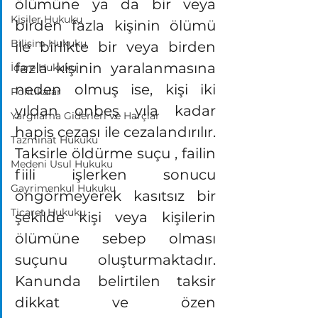
ölümüne ya da bir veya 
Kişiler Hukuku
birden fazla kişinin ölümü 
Bilişim Hukuku
ile birlikte bir veya birden 
fazla kişinin yaralanmasına 
İdare Hukuku
neden olmuş ise, kişi iki 
Politikalar
yıldan onbeş yıla kadar 
Yargılama Giderleri ve Harçlar
hapis cezası ile cezalandırılır. 
Tazminat Hukuku
Taksirle öldürme suçu , failin 
Medeni Usul Hukuku
fiili işlerken sonucu 
Gayrimenkul Hukuku
öngörmeyerek kasıtsız bir 
Ticaret Hukuku
şekilde kişi veya kişilerin 
ölümüne sebep olması 
suçunu oluşturmaktadır. 
Kanunda belirtilen taksir 
dikkat ve özen 