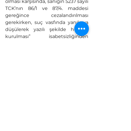
olması karşısında, sanığın 5237 sayılı 
TCK’nın 86/1 ve 87/4. maddesi 
gereğince cezalandırılması 
gerekirken, suç vasfında yanılgıya 
düşülerek yazılı şekilde hüküm 
kurulması” isabetsizliğinden 
bozulmasına oy çokluğu ile karar 
verilmiş,
Bu olayımızda da sanığın basit tıbbi 
müdahalelik yaralaması sonrası Adli 
Tıp Kurumu 1. İhtisas Kurulunca, 
ölümün travmanın eforu ve 
stresiyle kendinde mevcut kalp 
damar hastalığının aktif hâle 
geçmesine bağlı solunum dolaşım 
durmasından ileri geldiği, olay ile 
ölüm arasında illiyet bağı 
bulunduğu, ancak saptanan 
travmatik değişimlerin başlı başına 