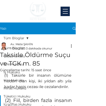
Yazı
Tüm Bloglar
Av. Mete ŞAHİN
Tüm Bloglar
1 Oca 2023
3 dakikada okunur
Taksirle Öldürme Suçu
Ceza Hukuku
ve TCK m. 85
Aile Hukuku
Güncelleme tarihi:
15 saat önce
İş Hukuku
(1) Taksirle bir insanın ölümüne 
Kira Hukuku
neden olan kişi, iki yıldan altı yıla 
kadar hapis cezası ile cezalandırılır.
Miras Hukuku
Tüketici Hukuku
(2) Fiil, birden fazla insanın 
İcra/İflas Hukuku