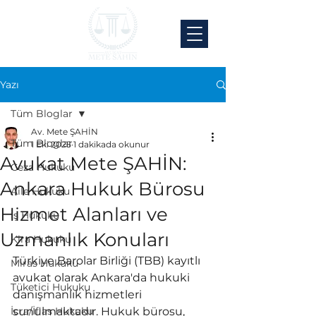
Yazı
Tüm Bloglar
Av. Mete ŞAHİN
Tüm Bloglar
1 Eki 2025
1 dakikada okunur
Avukat Mete ŞAHİN:
Ceza Hukuku
Ankara Hukuk Bürosu
Aile Hukuku
Hizmet Alanları ve
İş Hukuku
Uzmanlık Konuları
Kira Hukuku
Türkiye Barolar Birliği (TBB) kayıtlı 
Miras Hukuku
avukat olarak Ankara'da hukuki 
Tüketici Hukuku
danışmanlık hizmetleri 
İcra/İflas Hukuku
sunulmaktadır. Hukuk bürosu, 