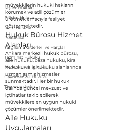
müvekkilerin hukuki haklarını 
Kişiler Hukuku
korumak ve adil çözümler 
Bilişim Hukuku
üretmek amacıyla faaliyet 
göstermektedir.
İdare Hukuku
Hukuk Bürosu Hizmet 
Politikalar
Alanları
Yargılama Giderleri ve Harçlar
Ankara merkezli hukuk bürosu, 
Tazminat Hukuku
aile hukuku, ceza hukuku, kira 
Medeni Usul Hukuku
hukuku ve iş hukuku alanlarında 
uzmanlaşmış hizmetler 
Gayrimenkul Hukuku
sunmaktadır. Her bir hukuk 
Ticaret Hukuku
dalında güncel mevzuat ve 
içtihatlar takip edilerek 
müvekkilere en uygun hukuki 
çözümler önerilmektedir.
Aile Hukuku 
Uygulamaları