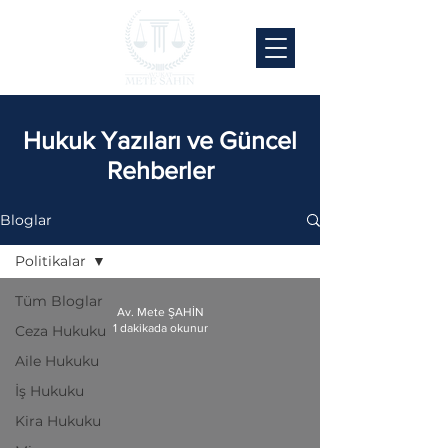
Hukuk Yazıları ve Güncel
Rehberler
Bloglar
Politikalar
Tüm Bloglar
Av. Mete ŞAHİN
1 dakikada okunur
Ceza Hukuku
Aile Hukuku
İş Hukuku
Kira Hukuku