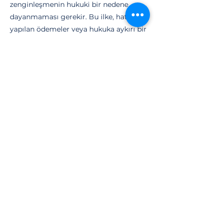
zenginleşmenin hukuki bir nedene
dayanmaması gerekir. Bu ilke, hataen
yapılan ödemeler veya hukuka aykırı bir
sebeple mal varlığı devri gibi
durumlarda, zenginleşenin iade
borcunu doğurur.
Geri Verme Borcunun Kapsamı
ve İade Davalarındaki
Zamanaşımı Süreleri
Sebepsiz zenginleşmeden kaynaklanan
geri verme borcu, zenginleşenin
iyiniyetli olup olmamasına göre farklılık
gösterir. TBK, iade talepleri için özel
zamanaşımı süreleri öngörmüştür; bu
süreler, mağduriyetin öğrenildiği