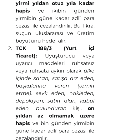
yirmi yıldan otuz yıla kadar 
hapis
 ve ikibin günden 
yirmibin güne kadar adlî para 
cezası ile cezalandırılır. Bu fıkra, 
suçun uluslararası ve üretim 
boyutunu hedef alır.
TCK 188/3 (Yurt İçi 
Ticaret):
 Uyuşturucu veya 
uyarıcı maddeleri ruhsatsız 
veya ruhsata aykırı olarak 
ülke 
içinde satan, satışa arz eden, 
başkalarına veren (temin 
etme), sevk eden, nakleden, 
depolayan, satın alan, kabul 
eden, bulunduran
 kişi, 
on 
yıldan az olmamak üzere 
hapis
 ve bin günden yirmibin 
güne kadar adlî para cezası ile 
cezalandırılır.