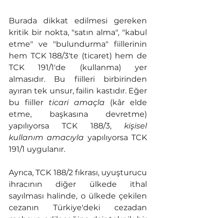
Burada dikkat edilmesi gereken 
kritik bir nokta, "satın alma", "kabul 
etme" ve "bulundurma" fiillerinin 
hem TCK 188/3'te (ticaret) hem de 
TCK 191/1'de (kullanma) yer 
almasıdır. Bu fiilleri birbirinden 
ayıran tek unsur, failin kastıdır. Eğer 
bu fiiller 
ticari amaçla
 (kâr elde 
etme, başkasına devretme) 
yapılıyorsa TCK 188/3, 
kişisel 
kullanım amacıyla
 yapılıyorsa TCK 
191/1 uygulanır.
Ayrıca, TCK 188/2 fıkrası, uyuşturucu 
ihracının diğer ülkede ithal 
sayılması halinde, o ülkede çekilen 
cezanın Türkiye'deki cezadan 