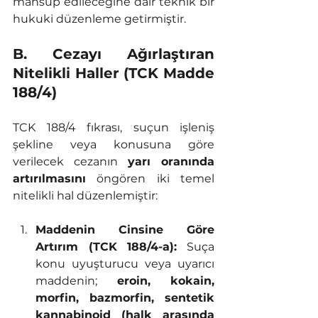
mahsup edileceğine dair teknik bir 
hukuki düzenleme getirmiştir.
B. Cezayı Ağırlaştıran 
Nitelikli Haller (TCK Madde 
188/4)
TCK 188/4 fıkrası, suçun işleniş 
şekline veya konusuna göre 
verilecek cezanın 
yarı oranında 
artırılmasını
 öngören iki temel 
nitelikli hal düzenlemiştir:
Maddenin Cinsine Göre 
Artırım (TCK 188/4-a):
 Suça 
konu uyuşturucu veya uyarıcı 
maddenin; 
eroin, kokain, 
morfin, bazmorfin, sentetik 
kannabinoid (halk arasında 