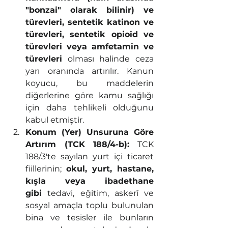
"bonzai" olarak bilinir) ve 
türevleri, sentetik katinon ve 
türevleri, sentetik opioid ve 
türevleri veya amfetamin ve 
türevleri
 olması halinde ceza 
yarı oranında artırılır. Kanun 
koyucu, bu maddelerin 
diğerlerine göre kamu sağlığı 
için daha tehlikeli olduğunu 
kabul etmiştir.
Konum (Yer) Unsuruna Göre 
Artırım (TCK 188/4-b):
 TCK 
188/3'te sayılan yurt içi ticaret 
fiillerinin; 
okul, yurt, hastane, 
kışla veya ibadethane 
gibi
 tedavi, eğitim, askerî ve 
sosyal amaçla toplu bulunulan 
bina ve tesisler ile bunların 