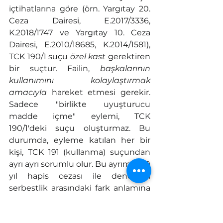
içtihatlarına göre (örn. Yargıtay 20. 
Ceza Dairesi, E.2017/3336, 
K.2018/1747 ve Yargıtay 10. Ceza 
Dairesi, E.2010/18685, K.2014/1581), 
TCK 190/1 suçu 
özel kast
 gerektiren 
bir suçtur. Failin, 
başkalarının 
kullanımını kolaylaştırmak 
amacıyla
 hareket etmesi gerekir. 
Sadece "birlikte uyuşturucu 
madde içme" eylemi, TCK 
190/1'deki suçu oluşturmaz. Bu 
durumda, eyleme katılan her bir 
kişi, TCK 191 (kullanma) suçundan 
ayrı ayrı sorumlu olur. Bu ayrım, 5-10 
yıl hapis cezası ile denetimli 
serbestlik arasındaki fark anlamına 
geldiği için hayati öneme sahiptir.