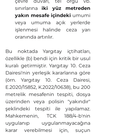
çevre duvarı, tel örgü vb. 
sınırlarına 
iki yüz metreden 
yakın mesafe içindeki
 umumi 
veya umuma açık yerlerde 
işlenmesi halinde ceza yarı 
oranında artırılır.
Bu noktada Yargıtay içtihatları, 
özellikle (b) bendi için kritik bir usul 
kuralı getirmiştir. Yargıtay 10. Ceza 
Dairesi'nin yerleşik kararlarına göre 
(örn. Yargıtay 10. Ceza Dairesi, 
E.2020/15852, K.2022/10638), bu 200 
metrelik mesafenin tespiti, dosya 
üzerinden veya polisin "yakındır" 
şeklindeki tespiti ile yapılamaz. 
Mahkemenin, TCK 188/4-b'nin 
uygulanıp uygulanmayacağına 
karar verebilmesi için, suçun 