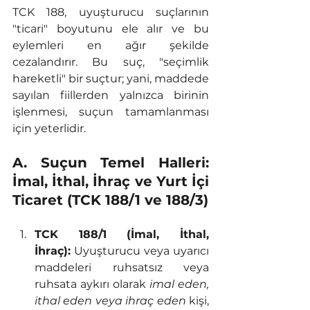
TCK 188, uyuşturucu suçlarının 
"ticari" boyutunu ele alır ve bu 
eylemleri en ağır şekilde 
cezalandırır. Bu suç, "seçimlik 
hareketli" bir suçtur; yani, maddede 
sayılan fiillerden yalnızca birinin 
işlenmesi, suçun tamamlanması 
için yeterlidir.
A. Suçun Temel Halleri: 
İmal, İthal, İhraç ve Yurt İçi 
Ticaret (TCK 188/1 ve 188/3)
TCK 188/1 (İmal, İthal, 
İhraç):
 Uyuşturucu veya uyarıcı 
maddeleri ruhsatsız veya 
ruhsata aykırı olarak 
imal eden, 
ithal eden veya ihraç eden
 kişi, 