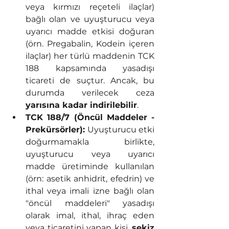
veya kırmızı reçeteli ilaçlar) 
bağlı olan ve uyuşturucu veya 
uyarıcı madde etkisi doğuran 
(örn. Pregabalin, Kodein içeren 
ilaçlar) her türlü maddenin TCK 
188 kapsamında yasadışı 
ticareti de suçtur. Ancak, bu 
durumda verilecek ceza 
yarısına kadar indirilebilir
.
TCK 188/7 (Öncül Maddeler - 
Prekürsörler):
 Uyuşturucu etki 
doğurmamakla birlikte, 
uyuşturucu veya uyarıcı 
madde üretiminde kullanılan 
(örn: asetik anhidrit, efedrin) ve 
ithal veya imali izne bağlı olan 
"öncül maddeleri" yasadışı 
olarak imal, ithal, ihraç eden 
veya ticaretini yapan kişi, 
sekiz 