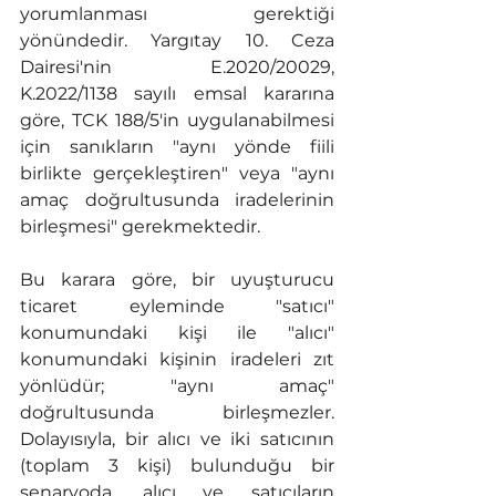
yorumlanması gerektiği 
yönündedir. Yargıtay 10. Ceza 
Dairesi'nin E.2020/20029, 
K.2022/1138 sayılı emsal kararına 
göre, TCK 188/5'in uygulanabilmesi 
için sanıkların "aynı yönde fiili 
birlikte gerçekleştiren" veya "aynı 
amaç doğrultusunda iradelerinin 
birleşmesi" gerekmektedir.
Bu karara göre, bir uyuşturucu 
ticaret eyleminde "satıcı" 
konumundaki kişi ile "alıcı" 
konumundaki kişinin iradeleri zıt 
yönlüdür; "aynı amaç" 
doğrultusunda birleşmezler. 
Dolayısıyla, bir alıcı ve iki satıcının 
(toplam 3 kişi) bulunduğu bir 
senaryoda, alıcı ve satıcıların 