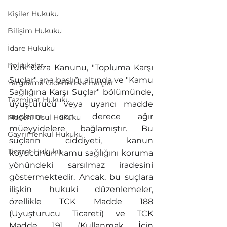
Kişiler Hukuku
Bilişim Hukuku
İdare Hukuku
Politikalar
Türk Ceza Kanunu
, "Topluma Karşı 
Suçlar" ana başlığı altında ve "Kamu 
Yargılama Giderleri ve Harçlar
Sağlığına Karşı Suçlar" bölümünde, 
Tazminat Hukuku
uyuşturucu veya uyarıcı madde 
suçlarını son derece ağır 
Medeni Usul Hukuku
müeyyidelere bağlamıştır. Bu 
Gayrimenkul Hukuku
suçların ciddiyeti, kanun 
Ticaret Hukuku
koyucunun kamu sağlığını koruma 
yönündeki sarsılmaz iradesini 
göstermektedir. Ancak, bu suçlara 
ilişkin hukuki düzenlemeler, 
özellikle 
TCK Madde 188 
(Uyuşturucu Ticareti)
 ve TCK 
Madde 191 (Kullanmak İçin 