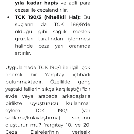
yıla kadar hapis
 ve adlî para 
cezası ile cezalandırılır.
TCK 190/3 (Nitelikli Hal):
 Bu 
suçların da TCK 188/8'de 
olduğu gibi sağlık meslek 
grupları tarafından işlenmesi 
halinde ceza yarı oranında 
artırılır.
Uygulamada TCK 190/1 ile ilgili çok 
önemli bir Yargıtay içtihadı 
bulunmaktadır. Özellikle genç 
yaştaki faillerin sıkça karşılaştığı "bir 
evde veya arabada arkadaşlarla 
birlikte uyuşturucu kullanma" 
eylemi, TCK 190/1 (yer 
sağlama/kolaylaştırma) suçunu 
oluşturur mu? Yargıtay 10. ve 20. 
Ceza Daireleri'nin yerleşik 