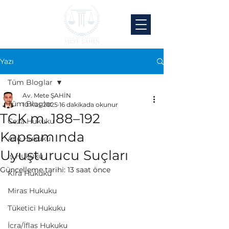
Yazı
Tüm Bloglar
Av. Mete ŞAHİN
Tüm Bloglar
10 Kas 2025
16 dakikada okunur
TCK m. 188–192
Ceza Hukuku
Kapsamında
Aile Hukuku
Uyuşturucu Suçları
İş Hukuku
Güncelleme tarihi:
13 saat önce
Kira Hukuku
Miras Hukuku
Tüketici Hukuku
İcra/İflas Hukuku