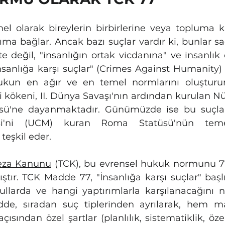
 olarak bireylerin birbirlerine veya topluma karş
rıma bağlar. Ancak bazı suçlar vardır ki, bunlar sa
e değil, "insanlığın ortak vicdanına" ve insanlık 
"İnsanlığa karşı suçlar" (Crimes Against Humanity) 
ukun en ağır ve en temel normlarını oluşturur.
kökeni, II. Dünya Savaşı'nın ardından kurulan Nü
ü'ne dayanmaktadır. Günümüzde ise bu suçlar, 
'ni (UCM) kuran Roma Statüsü'nün temel
 teşkil eder.
Ceza Kanunu
 (TCK), bu evrensel hukuk normunu 77
tır. TCK Madde 77, "İnsanlığa karşı suçlar" başlığ
şullarda ve hangi yaptırımlarla karşılanacağını ne
de, sıradan suç tiplerinden ayrılarak, hem 
ısından özel şartlar (planlılık, sistematiklik, özel