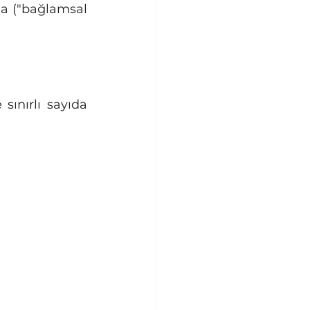
mda ("bağlamsal 
ınırlı sayıda 