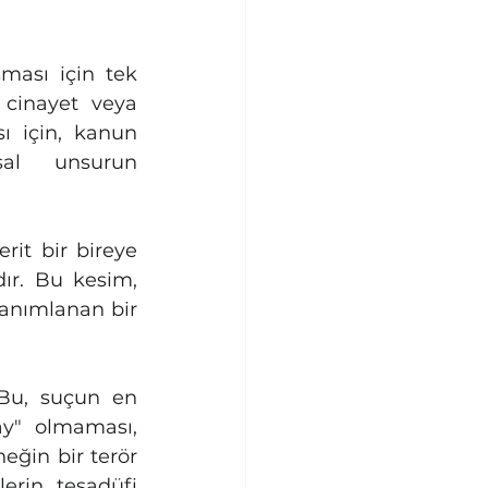
ması için tek 
 cinayet veya 
ı için, kanun 
metninde (Kullanıcı Metni) belirtilen şu iki bağlamsal unsurun 
rit bir bireye 
ır. Bu kesim, 
 tanımlanan bir 
Bu, suçun en 
ay" olmaması, 
neğin bir terör 
erin tesadüfi 