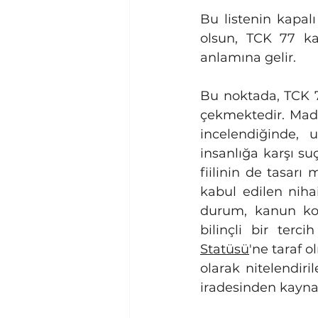
Bu listenin kapalı
olsun, TCK 77 kap
anlamına gelir.
Bu noktada, TCK 77
çekmektedir. Mad
incelendiğinde, 
insanlığa karşı su
fiilinin de tasarı
kabul edilen niha
durum, kanun ko
bilinçli bir terc
Statüsü
'ne taraf o
olarak nitelendir
iradesinden kaynak