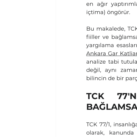
en ağır yaptırıml
içtima) öngörür.
Bu makalede, TCK
fiiller ve bağlamsa
Ankara Gar Katlia
analize tabi tutul
değil, aynı zama
bilincin de bir parç
TCK 77'N
BAĞLAMSA
TCK 77/1, insanlığa
olarak, kanunda s