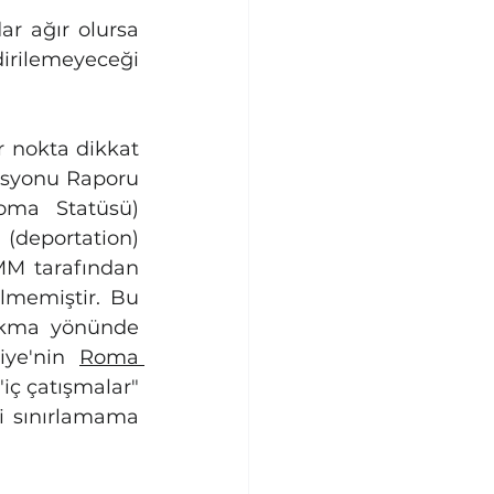
r ağır olursa 
rilemeyeceği 
 nokta dikkat 
syonu Raporu 
oma Statüsü) 
(deportation) 
MM tarafından 
lmemiştir. Bu 
akma yönünde 
iye'nin 
Roma 
iç çatışmalar" 
i sınırlamama 