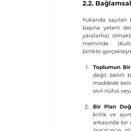
2.2. Bağlamsal
Yukarıda sayılan k
başına yeterli de
yaralama) olmakta
birlikte
 gerçekleş
Toplumun Bir
değil, belirli
maddede belirti
sivil nüfus vey
Bir Plan Doğ
kritik ve ayı
arkasında bir 
örgütünün pla