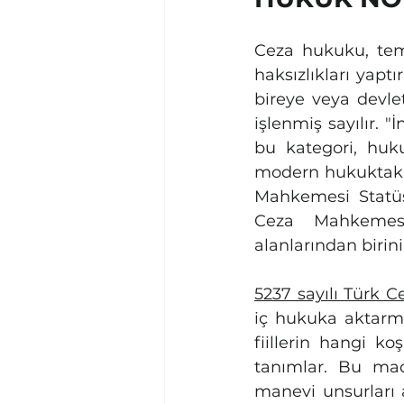
Ceza hukuku, temel
haksızlıkları yaptı
bireye veya devlet
işlenmiş sayılır. 
bu kategori, huk
modern hukuktaki 
Mahkemesi Statüs
Ceza Mahkemesi
alanlarından birini
5237 sayılı Türk 
iç hukuka aktarmış
fiillerin hangi ko
tanımlar. Bu mad
manevi unsurları aç