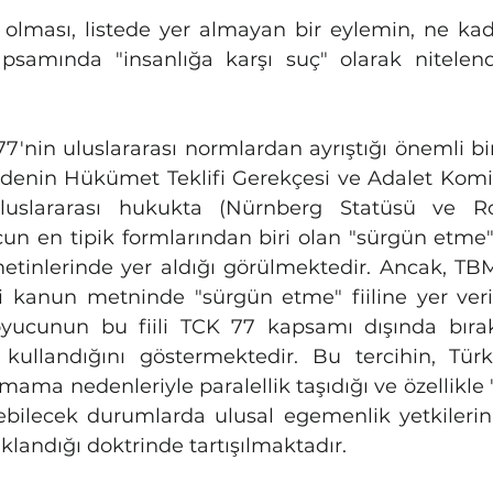
 olması, listede yer almayan bir eylemin, ne kada
samında "insanlığa karşı suç" olarak nitelendi
'nin uluslararası normlardan ayrıştığı önemli bir
denin Hükümet Teklifi Gerekçesi ve Adalet Komi
uluslararası hukukta (Nürnberg Statüsü ve R
çun en tipik formlarından biri olan "sürgün etme" 
 metinlerinde yer aldığı görülmektedir. Ancak, TB
i kanun metninde "sürgün etme" fiiline yer veri
yucunun bu fiili TCK 77 kapsamı dışında bır
ih kullandığını göstermektedir. Bu tercihin, Türk
lmama nedenleriyle paralellik taşıdığı ve özellikle "
ilebilecek durumlarda ulusal egemenlik yetkilerin
landığı doktrinde tartışılmaktadır.