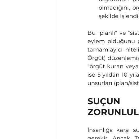
olmadığını, or
şekilde işlendi
Bu "planlı" ve "si
eylem olduğunu g
tamamlayıcı nitel
Örgüt) düzenlemişt
"örgüt kuran veya 
ise 5 yıldan 10 yı
unsurları (plan/si
SUÇUN 
ZORUNLUL
İnsanlığa karşı su
gerekir. Ancak TC