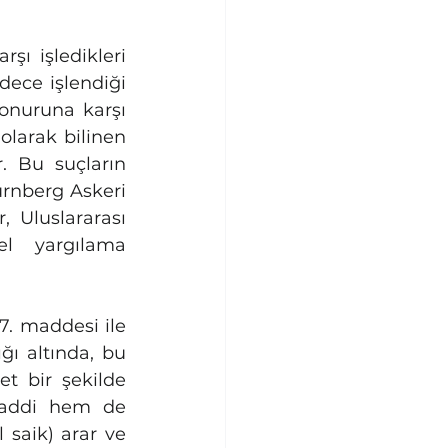
ı işledikleri 
dece işlendiği 
onuruna karşı 
olarak bilinen 
 Bu suçların 
rnberg Askeri 
Uluslararası 
 yargılama 
. maddesi ile 
ı altında, bu 
t bir şekilde 
maddi hem de 
 saik) arar ve 