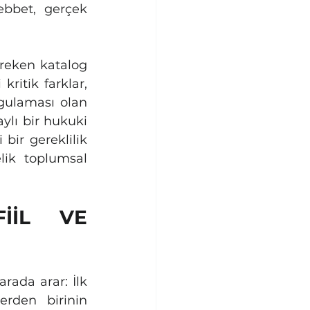
ebbet, gerçek 
eken katalog 
ritik farklar, 
yargılama esasları ve Türk hukuk tarihindeki ilk ve en önemli uygulaması olan 
ylı bir hukuki 
bir gereklilik 
ik toplumsal 
İİL VE 
rada arar: İlk 
erden birinin 