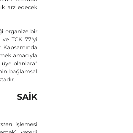
ık arz edecek 
i organize bir 
ve TCK 77'yi 
ar Kapsamında 
emek amacıyla 
 üye olanlara" 
'nin bağlamsal 
tadır.
 SAİK 
sten
 işlemesi 
emek) yeterli 