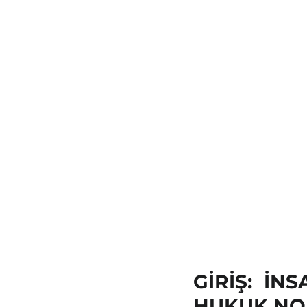
GİRİŞ: İN
HUKUK NO