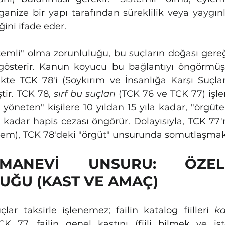
ganize bir yapı tarafından süreklilik veya yaygınl
ğini ifade eder.
stemli" olma zorunluluğu, bu suçların doğası gereğ
österir. Kanun koyucu bu bağlantıyı öngörmüş 
ikte TCK 78'i (Soykırım ve İnsanlığa Karşı Suçl
ir. TCK 78, 
sırf bu suçları
 (TCK 76 ve TCK 77) işl
yöneten" kişilere 10 yıldan 15 yıla kadar, "örgüte
la kadar hapis cezası öngörür. Dolayısıyla, TCK 77
stem), TCK 78'deki "örgüt" unsurunda somutlaşmak
MANEVİ UNSURU: ÖZEL
UĞU (KAST VE AMAÇ)
çlar taksirle işlenemez; failin katalog fiilleri 
ka
K 77, failin genel kastını (fiili bilmek ve ist