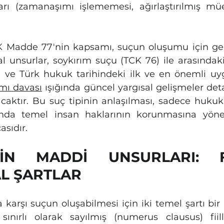
arı (zamanaşımı işlememesi, ağırlaştırılmış mü
 Madde 77'nin kapsamı, suçun oluşumu için ger
l unsurlar, soykırım suçu (TCK 76) ile arasındaki k
mı davası
 ışığında güncel yargısal gelişmeler deta
acaktır. Bu suç tipinin anlaşılması, sadece hukuki 
nda temel insan haklarının korunmasına yönel
asıdır.
İN MADDİ UNSURLARI: F
L ŞARTLAR
 karşı suçun oluşabilmesi için iki temel şartı bir a
ınırlı olarak sayılmış (numerus clausus) fiill