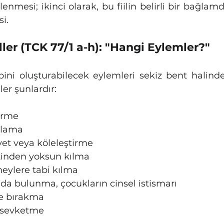
 işlenmesi; ikinci olarak, bu fiilin belirli bir bağla
i.
iller (TCK 77/1 a-h): "Hangi Eylemler?"
ini oluşturabilecek eylemleri sekiz bent halinde s
ller şunlardır:
ürme
alama
iyet veya köleleştirme
etinden yoksun kılma
neylere tabi kılma
rıda bulunma, çocukların cinsel istismarı
le bırakma
a sevketme