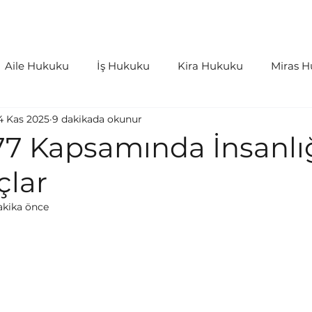
aliyetler
İçtihatlar
Bloglar
S.S.S
Aile Hukuku
İş Hukuku
Kira Hukuku
Miras 
4 Kas 2025
9 dakikada okunur
as Hukuku
Kişiler Hukuku
Bilişim Hukuku
İdar
77 Kapsamında İnsanlı
çlar
rleri ve Harçlar
Tazminat Hukuku
akika önce