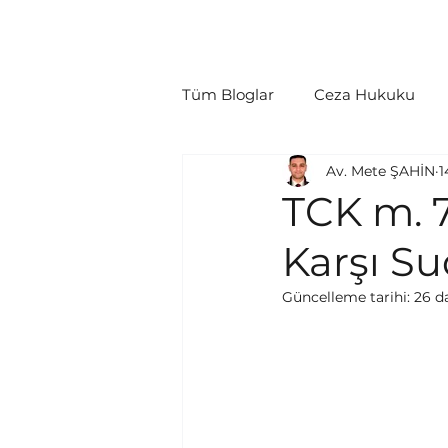
Ana Sayfa
Hakkımızda
Hukuki Fa
Tüm Bloglar
Ceza Hukuku
Av. Mete ŞAHİN
1
Tüketici Hukuku
İcra/İfl
TCK m. 
Karşı Su
Politikalar
Yargılama Gide
Güncelleme tarihi:
26 d