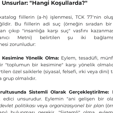
 Unsurlar: "Hangi Koşullarda?"
atalog fiillerin (a-h) işlenmesi, TCK 77'nin oluş
ğildir. Bu fiillerin adi suç (örneğin sıradan bir
n çıkıp "insanlığa karşı suç" vasfını kazanmas
mesi zorunludur:
 Kesimine Yönelik Olma:
 Eylem, tesadüfi, münfe
 bir "toplumun bir kesimine" karşı yönelik olmalıd
len özel saiklerle (siyasal, felsefi, ırki veya dini)
a grup olmalıdır.
rultusunda Sistemli Olarak Gerçekleştirilme:
 
rt edici unsurudur. Eylemin "ani gelişen bir ol
devlet politikası
 veya 
organizasyonel bir plan
 (ör
nı) bulunması gerekir. "Sistemli" olma, eyleml