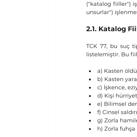
("katalog fiiller")
unsurlar") işlenmes
2.1. Katalog Fi
TCK 77, bu suç tip
listelemiştir. Bu fii
a) Kasten öld
b) Kasten yar
c) İşkence, ez
d) Kişi hürriy
e) Bilimsel de
f) Cinsel saldı
g) Zorla hami
h) Zorla fuhş