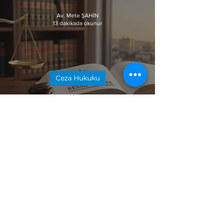
Av. Mete ŞAHİN
13 dakikada okunur
Ceza Hukuku
11. Yargı Paketi
Kapsamındaki Temel
Değişiklikler
Av. Mete ŞAHİN
11 dakikada okunur