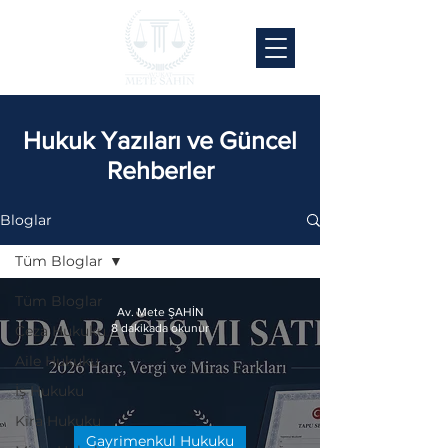
Hukuk Yazıları ve Güncel
Rehberler
Bloglar
Tüm Bloglar
Tüm Bloglar
Av. Mete ŞAHİN
8 dakikada okunur
Ceza Hukuku
Aile Hukuku
İş Hukuku
Kira Hukuku
Gayrimenkul Hukuku