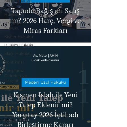
Miras Hukuku
Tapuda Bağış mı Satış
Tüketici
Hukuku
mı? 2026 Harç, Vergi ve
İcra/İflas
Hukuku
Miras Farkları
Kişiler Hukuku
Bilişim Hukuku
İdare Hukuku
Av. Mete ŞAHİN
6 dakikada okunur
Politikalar
Yargılama
Giderleri ve
Harçlar
Medeni Usul Hukuku
Tazminat
Kısmen Islah ile Yeni
Hukuku
Medeni Usul
Talep Eklenir mi?
Hukuku
Yargıtay 2026 İçtihadı
Gayrimenkul
Hukuku
Birleştirme Kararı