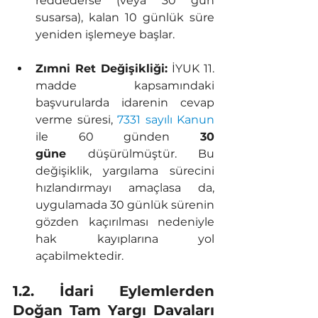
reddederse (veya 30 gün 
susarsa), kalan 10 günlük süre 
yeniden işlemeye başlar.
Zımni Ret Değişikliği:
 İYUK 11. 
madde kapsamındaki 
başvurularda idarenin cevap 
verme süresi, 
7331 sayılı Kanun
ile 60 günden 
30 
güne
 düşürülmüştür. Bu 
değişiklik, yargılama sürecini 
hızlandırmayı amaçlasa da, 
uygulamada 30 günlük sürenin 
gözden kaçırılması nedeniyle 
hak kayıplarına yol 
açabilmektedir.
1.2. İdari Eylemlerden 
Doğan Tam Yargı Davaları 