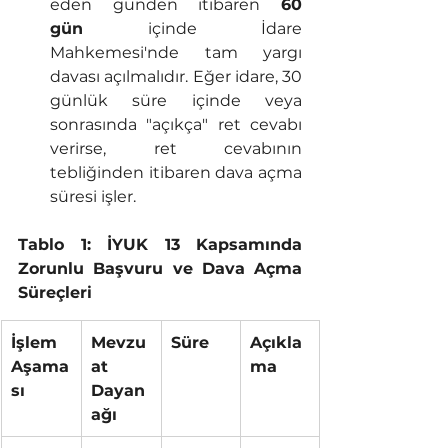
eden günden itibaren 
60 
gün
 içinde İdare 
Mahkemesi'nde tam yargı 
davası açılmalıdır. Eğer idare, 30 
günlük süre içinde veya 
sonrasında "açıkça" ret cevabı 
verirse, ret cevabının 
tebliğinden itibaren dava açma 
süresi işler.
Tablo 1: İYUK 13 Kapsamında 
Zorunlu Başvuru ve Dava Açma 
Süreçleri
İşlem 
Mevzu
Süre
Açıkla
Aşama
at 
ma
sı
Dayan
ağı