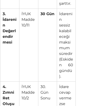
şarttır.
3. 
İYUK 
30 Gün
İdareni
İdareni
Madde 
n 
n 
10/11
sessiz 
Değerl
kalabil
endir
eceği 
mesi
maksi
mum 
süredir 
(Eskide
n 60 
gündü
).
4. 
İYUK 
30. 
İdare 
Zımni 
Madde 
Gün 
cevap 
Ret 
10/2
Sonu
verme
Oluşu
zse 