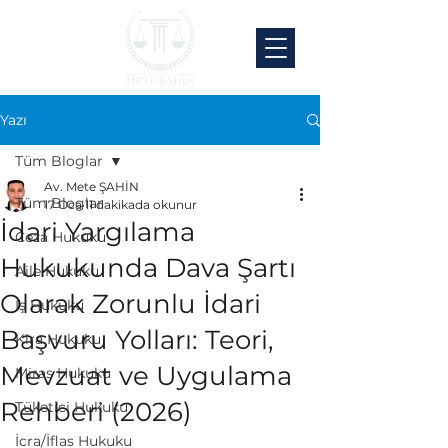
Yazı
Tüm Bloglar
Av. Mete ŞAHİN
Tüm Bloglar
17 Oca
11 dakikada okunur
İdari Yargılama
Ceza Hukuku
Hukukunda Dava Şartı
Aile Hukuku
Olarak Zorunlu İdari
İş Hukuku
Başvuru Yolları: Teori,
Kira Hukuku
Mevzuat ve Uygulama
Miras Hukuku
Rehberi (2026)
Tüketici Hukuku
İcra/İflas Hukuku