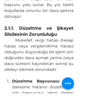
başvuru yolu sunar. Bu yol, belirli 
koşullarda zorunlu bir dava şartına 
dönüşür.
2.1.1. Düzeltme ve Şikayet 
Silsilesinin Zorunluluğu
	Mükellef, vergi hatası (hesap 
hatası veya vergilendirme hatası) 
olduğunu düşündüğü bir işlem için 
doğrudan dava açmak yerine (veya 
dava süresini kaçırdıktan sonra) şu 
silsileyi izlemek zorundadır:
Düzeltme Başvurusu:
 Vergi 
dairesine hatanın düzeltilmesi 
için başvurulur. Vergi dairesi 
reddederse veya 30 gün içinde 
cevap vermezse;