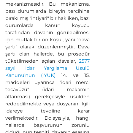
mekanizmasıdır. Bu mekanizma, 
bazı durumlarda bireyin tercihine 
bırakılmış "ihtiyari" bir hak iken, bazı 
durumlarda kanun koyucu 
tarafından davanın görülebilmesi 
için mutlak bir ön koşul, yani "dava 
şartı" olarak düzenlenmiştir. Dava 
şartı olan hallerde, bu prosedür 
tüketilmeden açılan davalar, 
2577 
sayılı İdari Yargılama Usulü 
Kanunu’nun (İYUK)
 14. ve 15. 
maddeleri uyarınca "idari merci 
tecavüzü" (idari makamın 
atlanması) gerekçesiyle usulden 
reddedilmekte veya dosyanın ilgili 
idareye tevdiine karar 
verilmektedir. Dolayısıyla, hangi 
hallerde başvurunun zorunlu 
olduğunun tespiti, davanın esasına 