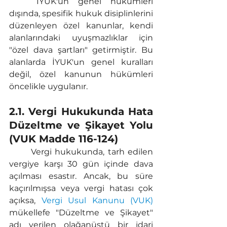
	İYUK'un genel hükümleri 
dışında, spesifik hukuk disiplinlerini 
düzenleyen özel kanunlar, kendi 
alanlarındaki uyuşmazlıklar için 
"özel dava şartları" getirmiştir. Bu 
alanlarda İYUK'un genel kuralları 
değil, özel kanunun hükümleri 
öncelikle uygulanır.
2.1. Vergi Hukukunda Hata 
Düzeltme ve Şikayet Yolu 
(VUK Madde 116-124)
	Vergi hukukunda, tarh edilen 
vergiye karşı 30 gün içinde dava 
açılması esastır. Ancak, bu süre 
kaçırılmışsa veya vergi hatası çok 
açıksa, 
Vergi Usul Kanunu (VUK) 
mükellefe "Düzeltme ve Şikayet" 
adı verilen olağanüstü bir idari 