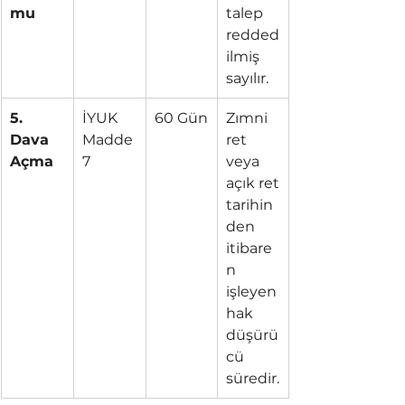
mu
talep 
redded
ilmiş 
sayılır.
5. 
İYUK 
60 Gün
Zımni 
Dava 
Madde 
ret 
Açma
7
veya 
açık ret 
tarihin
den 
itibare
n 
işleyen 
hak 
düşürü
cü 
süredir.