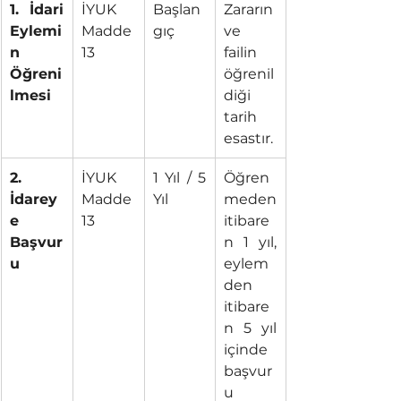
1. İdari 
İYUK 
Başlan
Zararın 
Eylemi
Madde 
gıç
ve 
n 
13
failin 
Öğreni
öğrenil
lmesi
diği 
tarih 
esastır.
2. 
İYUK 
1 Yıl / 5 
Öğren
İdarey
Madde 
Yıl
meden 
e 
13
itibare
Başvur
n 1 yıl, 
u
eylem
den 
itibare
n 5 yıl 
içinde 
başvur
u 