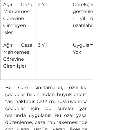
Ağır Ceza 
2 Yıl
Gerekçesi 
Mahkemesi 
gösterilerek 
Görevine 
1 yıl daha 
Girmeyen 
uzatılabilir.
İşler
Ağır Ceza 
3 Yıl
Uygulama 
Mahkemesi 
Yok
Görevine 
Giren İşler
Bu süre sınırlamaları, özellikle 
çocuklar bakımından büyük önem 
taşımaktadır. CMK m. 110/3 uyarınca 
çocuklar için bu süreler yarı 
oranında uygulanır. Bu özel yasal 
düzenleme, ceza muhakemesinde 
çocukların üstün yararı ilkesine 