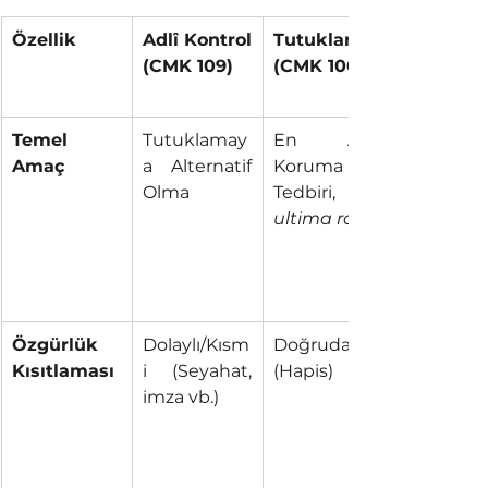
Özellik
Adlî Kontrol 
Tutuklama 
(CMK 109)
(CMK 100)
Temel 
Tutuklamay
En Ağır 
Amaç
a Alternatif 
Koruma 
Olma
Tedbiri, 
ultima ratio
Özgürlük 
Dolaylı/Kısm
Doğrudan 
Kısıtlaması
i (Seyahat, 
(Hapis)
imza vb.)