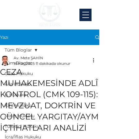
Yazı
Tüm Bloglar
Av. Mete ŞAHİN
Tüm Bloglar
16 Kas 2025
11 dakikada okunur
CEZA
Ceza Hukuku
MUHAKEMESİNDE ADLÎ
Aile Hukuku
KONTROL (CMK 109-115):
İş Hukuku
MEVZUAT, DOKTRİN VE
Kira Hukuku
GÜNCEL YARGITAY/AYM
Miras Hukuku
İÇTİHATLARI ANALİZİ
Tüketici Hukuku
İcra/İflas Hukuku