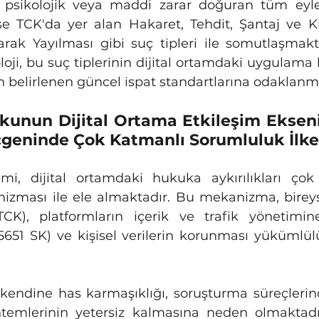
psikolojik veya maddi zarar doğuran tüm eylem
se TCK'da yer alan Hakaret, Tehdit, Şantaj ve Kişi
rak Yayılması gibi suç tipleri ile somutlaşmakt
loji, bu suç tiplerinin dijital ortamdaki uygulama 
n belirlenen güncel ispat standartlarına odaklanmı
kunun Dijital Ortama Etkileşim Ekseni:
geninde Çok Katmanlı Sorumluluk İlke
i, dijital ortamdaki hukuka aykırılıkları çok 
zması ile ele almaktadır. Bu mekanizma, bireysel
K), platformların içerik ve trafik yönetimine 
(5651 SK) ve kişisel verilerin korunması yükümlü
n kendine has karmaşıklığı, soruşturma süreçlerin
ntemlerinin yetersiz kalmasına neden olmaktadı