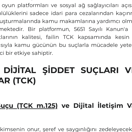
i oyun platformları ve sosyal ağ sağlayıcıları açı
lüklerini sadece idari para cezalarından kaçınm
uşturmalarında kamu makamlarına yardımcı olma
mektedir. Bir platformun, 5651 Sayılı Kanun'a 
larının kalitesi, failin TCK kapsamında kesin 
ısıyla kamu gücünün bu suçlarla mücadele yeten
i bir etkiye sahiptir.
 DİJİTAL ŞİDDET SUÇLARI V
AR (TCK)
uçu (TCK m.125)
 ve Dijital İletişim Va
kimsenin onur, şeref ve saygınlığını zedeleyecek s