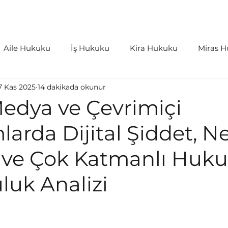
aliyetler
İçtihatlar
Bloglar
S.S.S
Aile Hukuku
İş Hukuku
Kira Hukuku
Miras 
7 Kas 2025
14 dakikada okunur
as Hukuku
Kişiler Hukuku
Bilişim Hukuku
İdar
Medya ve Çevrimiçi
larda Dijital Şiddet, N
rleri ve Harçlar
Tazminat Hukuku
 ve Çok Katmanlı Huku
luk Analizi