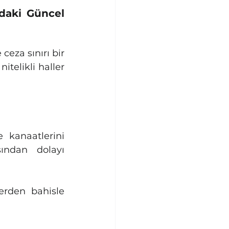
daki Güncel 
eza sınırı bir 
itelikli haller 
 kanaatlerini 
ndan dolayı 
rden bahisle 