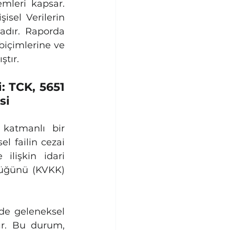
leri kapsar. 
sel Verilerin 
adır. Raporda 
biçimlerine ve 
ştır.
 TCK, 5651 
si
katmanlı bir 
 failin cezai 
ilişkin idari 
lüğünü (KVKK) 
de geleneksel 
r. Bu durum, 