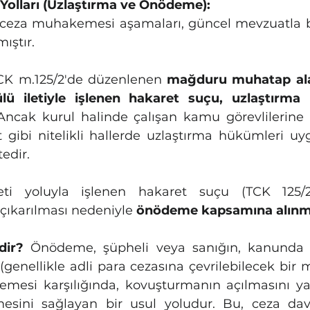
Yolları (Uzlaştırma ve Önödeme):
eza muhakemesi aşamaları, güncel mevzuatla bir
ıştır.
CK m.125/2'de düzenlenen 
mağduru muhatap alan 
lü iletiyle işlenen hakaret suçu, uzlaştırma
 Ancak kurul halinde çalışan kamu görevlilerine 
t gibi nitelikli hallerde uzlaştırma hükümleri 
edir.
eti yoluyla işlenen hakaret suçu (TCK 125/2)
ıkarılması nedeniyle 
önödeme kapsamına alınmı
ir?
 Önödeme, şüpheli veya sanığın, kanunda be
(genellikle adli para cezasına çevrilebilecek bir 
emesi karşılığında, kovuşturmanın açılmasını ya
esini sağlayan bir usul yoludur. Bu, ceza dav