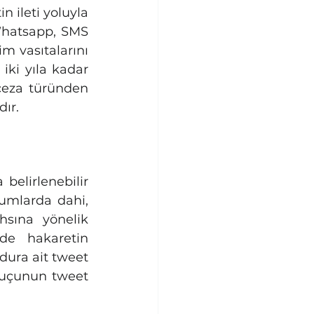
 ileti yoluyla 
Whatsapp, SMS 
 vasıtalarını 
ki yıla kadar 
ceza türünden 
dır.
elirlenebilir 
umlarda dahi, 
sına yönelik 
e hakaretin 
dura ait tweet 
suçunun tweet 