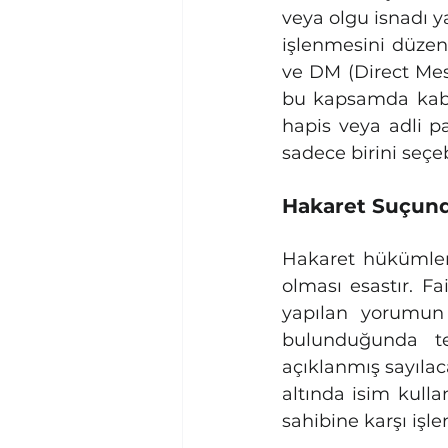
veya olgu isnadı ya
işlenmesini düzen
ve DM (Direct Mess
bu kapsamda kabul
hapis veya adli p
sadece birini seçe
Hakaret Suçunda
Hakaret hükümleri
olması esastır. F
yapılan yorumun 
bulunduğunda te
açıklanmış sayılac
altında isim kull
sahibine karşı işle