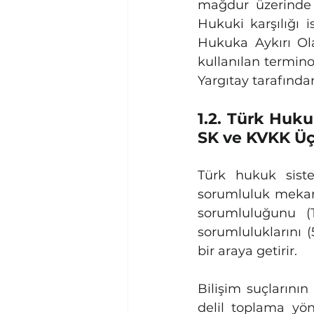
mağdur üzerinde 
Hukuki karşılığı i
Hukuka Aykırı Ola
kullanılan termino
Yargıtay tarafında
1.2. Türk Huku
SK ve KVKK Üç
Türk hukuk sistem
sorumluluk mekani
sorumluluğunu (TC
sorumluluklarını 
bir araya getirir.
Bilişim suçlarını
delil toplama yö