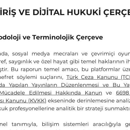
İRİŞ VE DİJİTAL HUKUKİ ÇERÇ
odoloji ve Terminolojik Çerçeve
ada, sosyal medya mecraları ve çevrimiçi oyun 
ref, saygınlık ve özel hayat gibi temel haklarının ihl
ştir. Bu raporun temel amacı, bu platformlar üze
nefret söylemi suçlarını, 
Türk Ceza Kanunu (TC
da Yapılan Yayınların Düzenlenmesi ve Bu Yayı
a Mücadele Edilmesi Hakkında Kanun
 ve 
6698 
ası Kanunu (KVKK)
 ekseninde derinlemesine anali
uk profesyonellerine analitik bir strateji sunmaktı
nel tanımıyla, bilişim sistemleri aracılığıyla ger