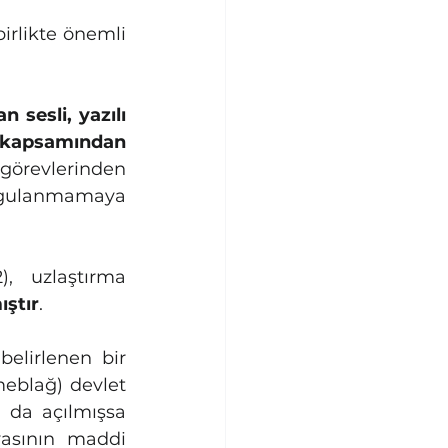
likte önemli 
sesli, yazılı 
 kapsamından 
görevlerinden 
uygulanmamaya 
, uzlaştırma 
ştır
.
lirlenen bir 
meblağ) devlet 
 da açılmışsa 
asının maddi 