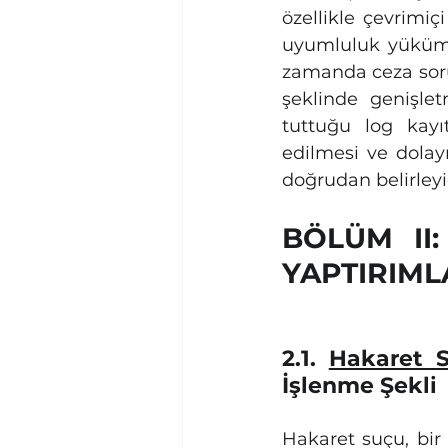
özellikle çevrimiç
uyumluluk yükümlü
zamanda ceza sor
şeklinde genişlet
tuttuğu log kayıt
edilmesi ve dolay
doğrudan belirleyic
BÖLÜM II:
YAPTIRIML
2.1. 
Hakaret S
İşlenme Şekli
Hakaret suçu, bir 