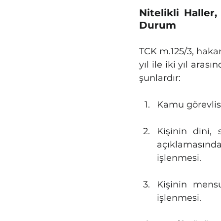
Nitelikli Hall
Durum
TCK m.125/3, hakare
yıl ile iki yıl aras
şunlardır:
Kamu görevlisi
Kişinin dini, 
açıklamasınd
işlenmesi.
Kişinin mens
işlenmesi.