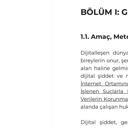
BÖLÜM I: G
1.1. Amaç, Met
Dijitalleşen düny
bireylerin onur, şe
alan haline gelmi
dijital şiddet ve 
İnternet Ortamın
İşlenen Suçlarl
Verilerin Korunm
alanda çalışan huk
Dijital şiddet, ge