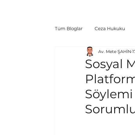
Ana Sayfa
Hakkımızda
Hukuki Fa
Tüm Bloglar
Ceza Hukuku
Av. Mete ŞAHİN
1
Tüketici Hukuku
İcra/İfl
Sosyal 
Platform
Politikalar
Yargılama Gide
Söylemi
Sorumlu