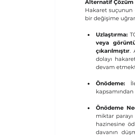
Alternatif Çözüm 
Hakaret suçunun c
bir değişime uğram
Uzlaştırma:
 T
veya görüntü
çıkarılmıştır
.
dolayı hakare
devam etmekt
Önödeme:
 İl
kapsamından ç
Önödeme Ned
miktar parayı 
hazinesine öd
davanın düşm