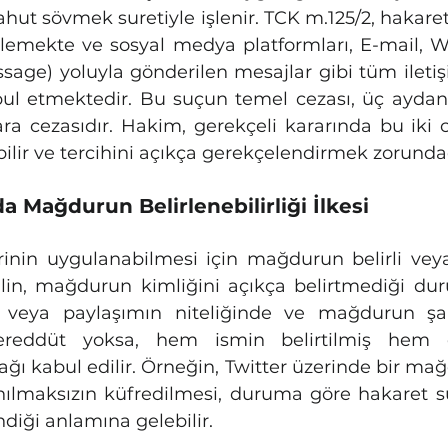
hut sövmek suretiyle işlenir. TCK m.125/2, hakaretin
lemekte ve sosyal medya platformları, E-mail, 
age) yoluyla gönderilen mesajlar gibi tüm iletişim
 etmektedir. Bu suçun temel cezası, üç aydan i
ara cezasıdır. Hakim, gerekçeli kararında bu iki 
bilir ve tercihini açıkça gerekçelendirmek zorunda
 Mağdurun Belirlenebilirliği İlkesi
nin uygulanabilmesi için mağdurun belirli veya b
ailin, mağdurun kimliğini açıkça belirtmediği dur
veya paylaşımın niteliğinde ve mağdurun şah
reddüt yoksa, hem ismin belirtilmiş hem d
ağı kabul edilir. Örneğin, Twitter üzerinde bir mağ
anılmaksızın küfredilmesi, duruma göre hakaret 
ndiği anlamına gelebilir.