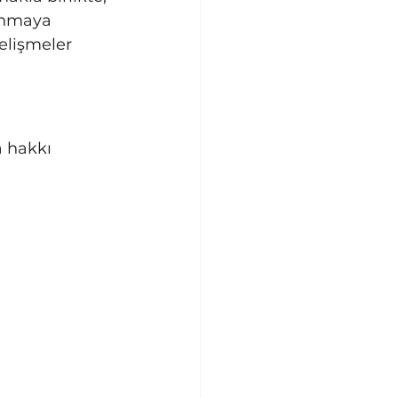
anmaya 
elişmeler 
a hakkı