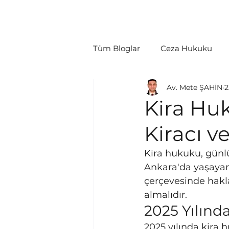
Ana Sayfa
Hakkımızda
Hukuki Fa
Tüm Bloglar
Ceza Hukuku
Av. Mete ŞAHİN
2
Tüketici Hukuku
İcra/İfl
Kira Huk
Kiracı v
Politikalar
Yargılama Gide
Kira hukuku, günlü
Ankara'da yaşayan 
çerçevesinde hakla
almalıdır.
2025 Yılın
2025 yılında kira 