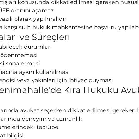
artışları konusunda dikkat edilmesi gereken hususl
 TÜFE oranını aşamaz
 yazılı olarak yapılmalıdır
ra karşı sulh hukuk mahkemesine başvuru yapılabi
ları ve Süreçleri
labilecek durumlar:
in ödenmemesi
si sona ermesi
acına aykırı kullanılması
endisi veya yakınları için ihtiyaç duyması
enimahalle'de Kira Hukuku Avuk
arında avukat seçerken dikkat edilmesi gereken h
lanında deneyim ve uzmanlık
melerindeki tecrübe
t bilgisi