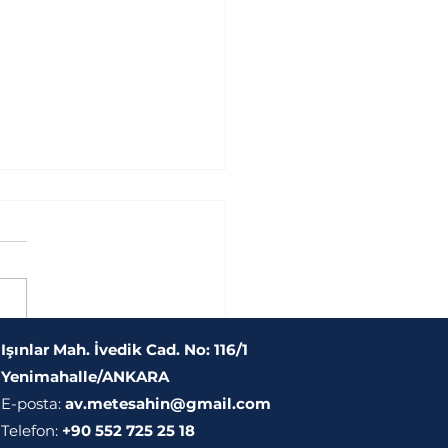
Işınlar Mah. İvedik Cad. No: 116/1
an Kiracısı Tabelayı,
Yenimahalle/ANKARA
rbaşı veya Tesisatı
E-posta:
av.metesahin@gmail.com
p Giderse Ne Yapılır?
Telefon:
+90 552 725 25 18