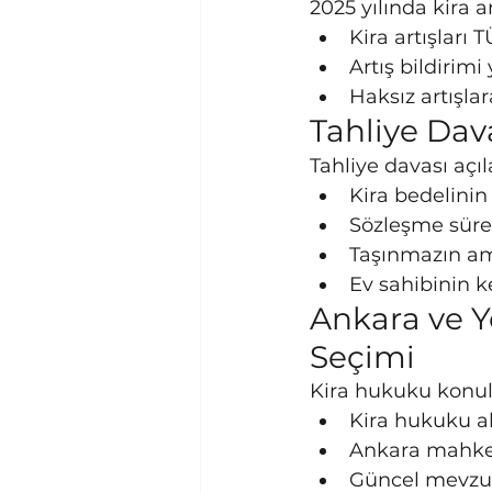
2025 yılında kira 
Kira artışları
Artış bildirimi
Haksız artışla
Tahliye Dava
Tahliye davası açı
Kira bedelin
Sözleşme süre
Taşınmazın am
Ev sahibinin k
Ankara ve Y
Seçimi
Kira hukuku konul
Kira hukuku a
Ankara mahke
Güncel mevzua