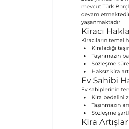
mevcut Türk Borçl
devam etmektedir.
yaşanmaktadır.
Kiracı Hakl
Kiracıların temel h
Kiraladığı taş
Taşınmazın ba
Sözleşme süre
Haksız kira art
Ev Sahibi H
Ev sahiplerinin tem
Kira bedelini
Taşınmazın am
Sözleşme şartl
Kira Artışl