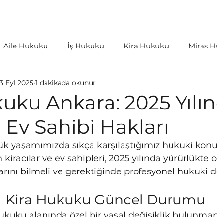
aliyetler
İçtihatlar
Bloglar
S.S.S
Aile Hukuku
İş Hukuku
Kira Hukuku
Miras 
3 Eyl 2025
1 dakikada okunur
as Hukuku
Kişiler Hukuku
Bilişim Hukuku
İdar
uku Ankara: 2025 Yılı
e Ev Sahibi Hakları
rleri ve Harçlar
Tazminat Hukuku
k yaşamımızda sıkça karşılaştığımız hukuki konula
kiracılar ve ev sahipleri, 2025 yılında yürürlükte
rını bilmeli ve gerektiğinde profesyonel hukuki d
da Kira Hukuku Güncel Durumu
hukuku alanında özel bir yasal değişiklik bulunmam