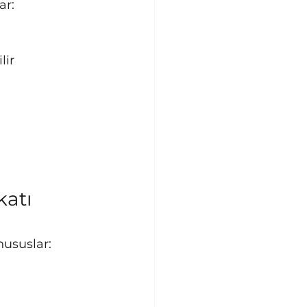
ar:
lir
atı 
ususlar: