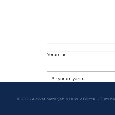
Yorumlar
Bir yorum yazın...
Türk Borçlar Kanunu m.
© 2026 Avukat Mete Şahin Hukuk Bürosu - Tüm hakl
316: Kiracının Özenle
Kullanma ve Komşulara
Saygı Borcu