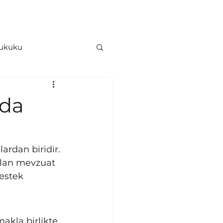
İletişim
Hesaplama Araçları
Hukuku
e Hukuku
nda
rdan biridir. 
 olan mevzuat 
estek 
akla birlikte, 