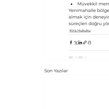
Müvekkil memn
Yenimahalle bölge
almak için deneyim
süreçleri doğru y
Kira Hukuku
Son Yazılar