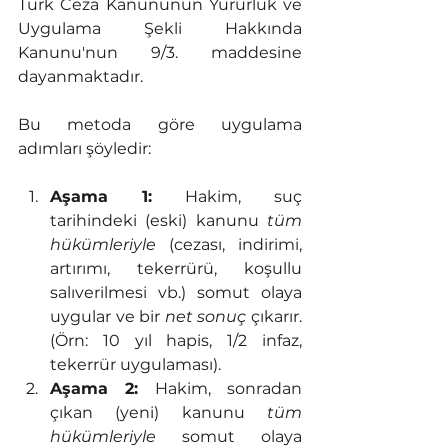
Türk Ceza Kanununun Yürürlük ve 
Uygulama Şekli Hakkında 
Kanunu'nun 9/3. maddesine 
dayanmaktadır.
Bu metoda göre uygulama 
adımları şöyledir:
Aşama 1:
 Hakim, suç 
tarihindeki (eski) kanunu 
tüm 
hükümleriyle
 (cezası, indirimi, 
artırımı, tekerrürü, koşullu 
salıverilmesi vb.) somut olaya 
uygular ve bir 
net sonuç
 çıkarır. 
(Örn: 10 yıl hapis, 1/2 infaz, 
tekerrür uygulaması).
Aşama 2:
 Hakim, sonradan 
çıkan (yeni) kanunu 
tüm 
hükümleriyle
 somut olaya 