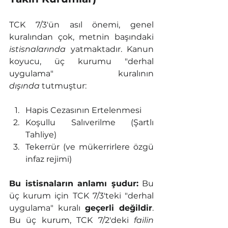
TCK 7/3'ün asıl önemi, genel 
kuralından çok, metnin başındaki 
istisnalarında
 yatmaktadır. Kanun 
koyucu, üç kurumu "derhal 
uygulama" kuralının 
dışında
 tutmuştur:
Hapis Cezasının Ertelenmesi
Koşullu Salıverilme (Şartlı 
Tahliye)
Tekerrür (ve mükerrirlere özgü 
infaz rejimi)
Bu istisnaların anlamı şudur:
 Bu 
üç kurum için TCK 7/3'teki "derhal 
uygulama" kuralı 
geçerli değildir
. 
Bu üç kurum, TCK 7/2'deki 
failin 