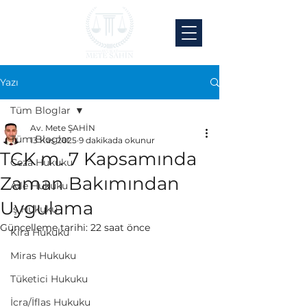
Yazı
Tüm Bloglar
Av. Mete ŞAHİN
Tüm Bloglar
13 Kas 2025
9 dakikada okunur
TCK m. 7 Kapsamında
Ceza Hukuku
Zaman Bakımından
Aile Hukuku
Uygulama
İş Hukuku
Güncelleme tarihi:
22 saat önce
Kira Hukuku
Miras Hukuku
Tüketici Hukuku
İcra/İflas Hukuku