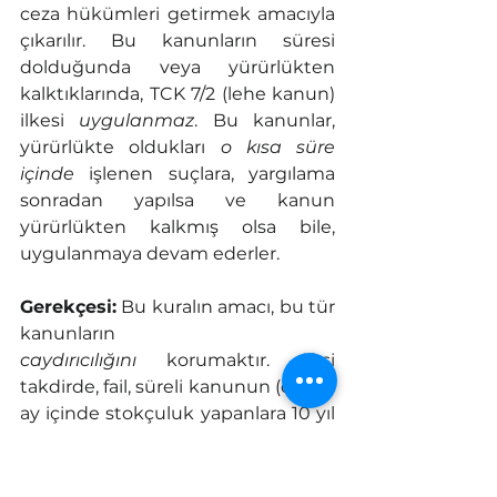
ceza hükümleri getirmek amacıyla 
çıkarılır. Bu kanunların süresi 
dolduğunda veya yürürlükten 
kalktıklarında, TCK 7/2 (lehe kanun) 
ilkesi 
uygulanmaz
. Bu kanunlar, 
yürürlükte oldukları 
o kısa süre 
içinde
 işlenen suçlara, yargılama 
sonradan yapılsa ve kanun 
yürürlükten kalkmış olsa bile, 
uygulanmaya devam ederler.
Gerekçesi:
 Bu kuralın amacı, bu tür 
kanunların 
caydırıcılığını
 korumaktır. Aksi 
takdirde, fail, süreli kanunun (örn. "3 
ay içinde stokçuluk yapanlara 10 yıl 
hapis") son gününde suçu işleyip, 
kanun 3 ay sonra yürürlükten 
kalkınca TCK 7/2'den yararlanarak 