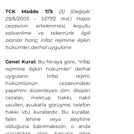
TCK Madde 7/3:
(3) (Değişik: 
29/6/2005 – 5377/2 md.) Hapis 
cezasının ertelenmesi, koşullu 
salıverilme ve tekerrürle ilgili 
olanlar hariç; infaz rejimine ilişkin 
hükümler, derhal uygulanır.
Genel Kural:
 Bu fıkraya göre, "infaz 
rejimine ilişkin hükümler" derhal 
uygulanır. İnfaz rejimi, 
hükümlünün cezaevindeki 
yaşamını düzenleyen (örn. disiplin 
cezaları, mektup hakkı, nakil 
usulleri, avukatla görüşme, telefon 
hakkı vb.) kurallardır. Bu kurallar, 
failin lehine veya aleyhine 
olduğuna bakılmaksızın, o anda 
yürürlükte olan kanuna göre 