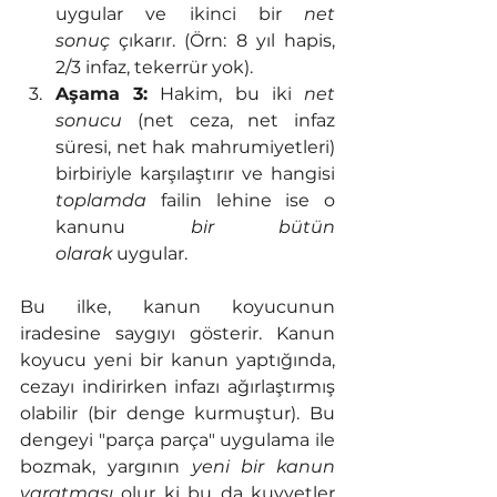
uygular ve ikinci bir 
net 
sonuç
 çıkarır. (Örn: 8 yıl hapis, 
2/3 infaz, tekerrür yok).
Aşama 3:
 Hakim, bu iki 
net 
sonucu
 (net ceza, net infaz 
süresi, net hak mahrumiyetleri) 
birbiriyle karşılaştırır ve hangisi 
toplamda
 failin lehine ise o 
kanunu 
bir bütün 
olarak
 uygular.
Bu ilke, kanun koyucunun 
iradesine saygıyı gösterir. Kanun 
koyucu yeni bir kanun yaptığında, 
cezayı indirirken infazı ağırlaştırmış 
olabilir (bir denge kurmuştur). Bu 
dengeyi "parça parça" uygulama ile 
bozmak, yargının 
yeni bir kanun 
yaratması
 olur ki bu da kuvvetler 