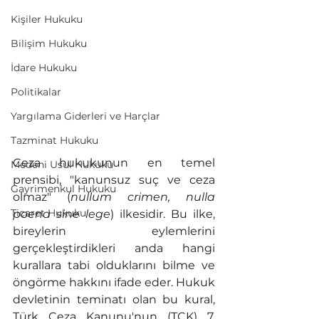
Kişiler Hukuku
Bilişim Hukuku
İdare Hukuku
Politikalar
Yargılama Giderleri ve Harçlar
Tazminat Hukuku
Ceza hukukunun en temel 
Medeni Usul Hukuku
prensibi, "kanunsuz suç ve ceza 
Gayrimenkul Hukuku
olmaz" (
nullum crimen, nulla 
Ticaret Hukuku
poena sine lege
) ilkesidir. Bu ilke, 
bireylerin eylemlerini 
gerçekleştirdikleri anda hangi 
kurallara tabi olduklarını bilme ve 
öngörme hakkını ifade eder. Hukuk 
devletinin teminatı olan bu kural, 
Türk Ceza Kanunu'nun (TCK) 7. 