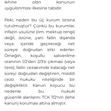
lehine olan kanunun 
uygulanması
 ilkesine tabidir.
Peki, neden bu üç kurum istisna 
tutulmuştur? Çünkü bu kurumlar, 
infazın 
usulüne
 (örn. mektup rengi) 
değil, 
özüne
, yani failin dışarıda 
veya içeride geçireceği 
net 
süreye
 doğrudan etki ederler. 
Örneğin, koşullu salıverilme 
oranının 1/2'den 2/3'e çıkması (veya 
tersi), failin cezaevinde kalacağı net 
süreyi doğrudan değiştiren, 
maddi 
ceza hukuku
 niteliğinde bir 
değişikliktir. Kanun koyucu bu 
nedenle bu 
hukuki 
güvenlik
 alanlarını TCK 7/2'nin (lehe 
kanun) koruması altına almıştır.