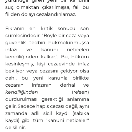
yürürlüğe giren yeni bir kanunla 
suç olmaktan çıkarılmışsa, fail bu 
fiilden dolayı cezalandırılamaz.
Fıkranın en kritik sonucu son 
cümlesindedir: "Böyle bir ceza veya 
güvenlik tedbiri hükmolunmuşsa 
infazı ve kanuni neticeleri 
kendiliğinden kalkar.". Bu, hüküm 
kesinleşmiş, kişi cezaevinde infaz 
bekliyor veya cezasını çekiyor olsa 
dahi, bu yeni kanunla birlikte 
cezanın infazının derhal ve 
kendiliğinden
 (re'sen) 
durdurulması gerektiği anlamına 
gelir. Sadece hapis cezası değil, aynı 
zamanda adli sicil kaydı (sabıka 
kaydı) gibi tüm "kanuni neticeler" 
de silinir.