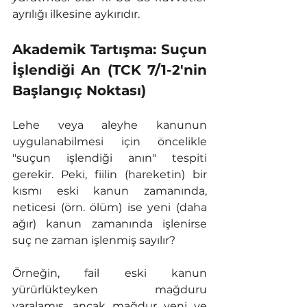
ayrılığı ilkesine aykırıdır.
Akademik Tartışma: Suçun 
İşlendiği An (TCK 7/1-2'nin 
Başlangıç Noktası)
Lehe veya aleyhe kanunun 
uygulanabilmesi için öncelikle 
"suçun işlendiği anın" tespiti 
gerekir. Peki, fiilin (hareketin) bir 
kısmı eski kanun zamanında, 
neticesi (örn. ölüm) ise yeni (daha 
ağır) kanun zamanında işlenirse 
suç ne zaman işlenmiş sayılır?
Örneğin, fail eski kanun 
yürürlükteyken mağduru 
yaralamış, ancak mağdur yeni ve 