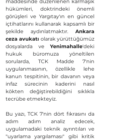
maddesinde düzenlenen karmaşık 
hükümleri, doktrindeki önemli 
görüşleri ve Yargıtay'ın en güncel 
içtihatlarını kullanarak kapsamlı bir 
şekilde aydınlatmaktır. 
Ankara 
ceza avukatı
 olarak yürüttüğümüz 
dosyalarda ve 
Yenimahalle
'deki 
hukuk büromuz
a yöneltilen 
sorularda, TCK Madde 7'nin 
uygulanmasının, özellikle lehe 
kanun tespitinin, bir davanın veya 
infaz sürecinin kaderini nasıl 
kökten değiştirebildiğini sıklıkla 
tecrübe etmekteyiz.
Bu yazı, TCK 7'nin dört fıkrasını da 
adım adım analiz edecek, 
uygulamadaki teknik ayrıntıları ve 
"uyarlama yargılaması" gibi kritik 