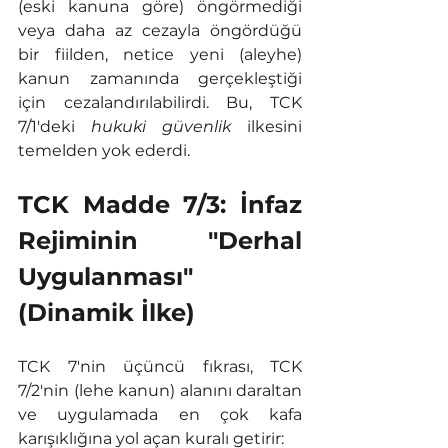
(eski kanuna göre) öngörmediği 
veya daha az cezayla öngördüğü 
bir fiilden, netice yeni (aleyhe) 
kanun zamanında gerçekleştiği 
için cezalandırılabilirdi. Bu, TCK 
7/1'deki 
hukuki güvenlik
 ilkesini 
temelden yok ederdi.
TCK Madde 7/3: İnfaz 
Rejiminin "Derhal 
Uygulanması" 
(Dinamik İlke)
TCK 7'nin üçüncü fıkrası, TCK 
7/2'nin (lehe kanun) alanını daraltan 
ve uygulamada en çok kafa 
karışıklığına yol açan kuralı getirir: