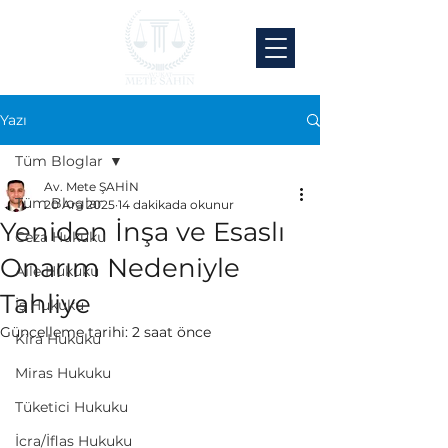
Yazı
Tüm Bloglar
Av. Mete ŞAHİN
Tüm Bloglar
20 Ara 2025
14 dakikada okunur
Yeniden İnşa ve Esaslı
Ceza Hukuku
Onarım Nedeniyle
Aile Hukuku
Tahliye
İş Hukuku
Güncelleme tarihi:
2 saat önce
Kira Hukuku
Miras Hukuku
Tüketici Hukuku
İcra/İflas Hukuku