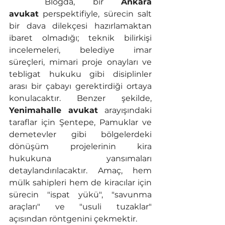
	Blogda, bir 
Ankara 
avukat
 perspektifiyle, sürecin salt 
bir dava dilekçesi hazırlamaktan 
ibaret olmadığı; teknik bilirkişi 
incelemeleri, belediye imar 
süreçleri, mimari proje onayları ve 
tebligat hukuku gibi disiplinler 
arası bir çabayı gerektirdiği ortaya 
konulacaktır. Benzer şekilde, 
Yenimahalle avukat
 arayışındaki 
taraflar için Şentepe, Pamuklar ve 
demetevler gibi bölgelerdeki 
dönüşüm projelerinin kira 
hukukuna yansımaları 
detaylandırılacaktır. Amaç, hem 
mülk sahipleri hem de kiracılar için 
sürecin "ispat yükü", "savunma 
araçları" ve "usuli tuzaklar" 
açısından röntgenini çekmektir.