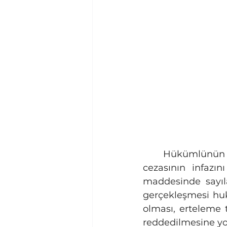
	Hükümlünün kişisel mazeretleri dolayısıyla infaz savcılığına başvurarak hapis 
cezasının infazını
maddesinde sayıla
gerçekleşmesi huku
olması, erteleme 
reddedilmesine yol