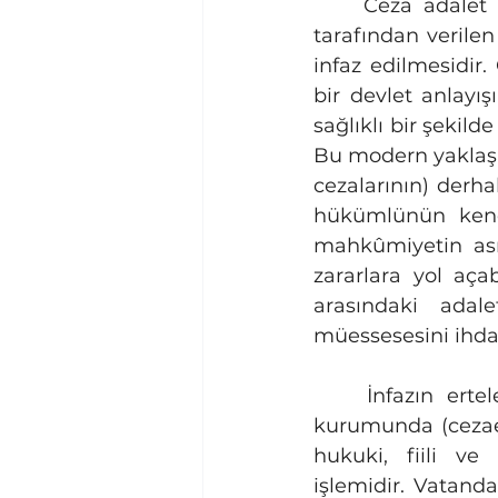
	Ceza adalet sisteminin nihai ve belki de en kritik aşaması, mahkemeler 
tarafından verilen
infaz edilmesidir.
bir devlet anlayı
sağlıklı bir şekil
Bu modern yaklaşım
cezalarının) derhal
hükümlünün kendi
mahkûmiyetin asıl
zararlara yol aça
arasındaki adal
müessesesini ihdas
	İnfazın ertelenmesi kurumu, kesinleşmiş bir hapis cezasının ceza infaz 
kurumunda (cezaev
hukuki, fiili ve 
işlemidir. Vatanda