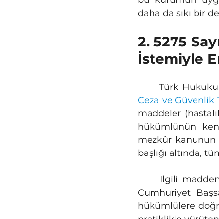
bu kurumun uygul
daha da sıkı bir d
2. 5275 Say
İstemiyle E
	Türk Hukukun
Ceza ve Güvenlik 
maddeler (hastalı
hükümlünün kendi
mezkûr kanunun 
başlığı altında, tü
	İlgili maddenin birinci fıkrası, bu hakkın temel çerçevesini çizerek yetkiyi 
Cumhuriyet Başsav
hükümlülere doğru