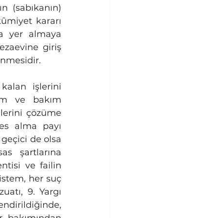
n (sabıkanın) 
ûmiyet kararı 
da yer almaya 
aevine giriş 
enmesidir.
çim ve bakım 
lerini çözüme 
es alma payı 
geçici de olsa 
s şartlarına 
isi ve failin 
stem, her suç 
tı, 9. Yargı 
ndirildiğinde, 