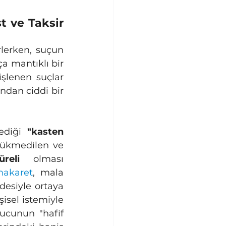
t ve Taksir 
a mantıklı bir 
şlenen suçlar 
ndan ciddi bir 
ediği 
"kasten 
ükmedilen ve 
eli
 olması 
hakaret
, mala 
esiyle ortaya 
isel istemiyle 
ucunun "hafif 