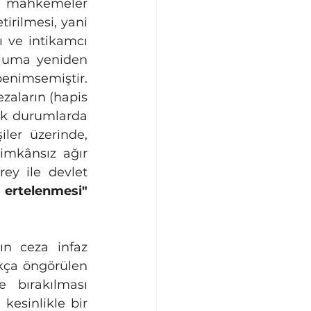
rilmesi, yani 
 ve intikamcı 
pluma yeniden 
benimsemiştir. 
zaların (hapis 
fik durumlarda 
er üzerinde, 
imkânsız ağır 
ey ile devlet 
 ertelenmesi"
kça öngörülen 
 bırakılması 
kesinlikle bir 