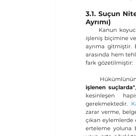
3.1. Suçun Nite
Ayrımı)
	Kanun koyucu, infaz erteleme müessesesinin kapsamını belirlerken, suçun 
işleniş biçimine ve
ayrıma gitmiştir. 
arasında hem tehlik
fark gözetilmiştir:
	Hükümlünün 
işlenen suçlarda"
kesinleşen hap
gerekmektedir. 
K
zarar verme, belge
çıkan eylemlerde c
erteleme yoluna b