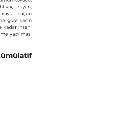
 Kanun koyucu, 
tiyaç duyan, 
cıyla, suçun 
na göre kesin 
e kadar insani 
eme yapılması 
ümülatif 