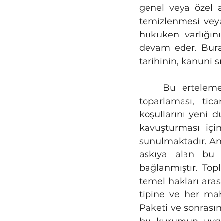
genel veya özel a
temizlenmesi veya
hukuken varlığını
devam eder. Bura
tarihinin, kanuni s
	Bu erteleme sayesinde hükümlüye; sivil hayattaki yarım kalan işlerini 
toparlaması, tic
koşullarını yeni 
kavuşturması içi
sunulmaktadır. Anca
askıya alan bu i
bağlanmıştır. Top
temel hakları ara
tipine ve her mah
Paketi ve sonrasın