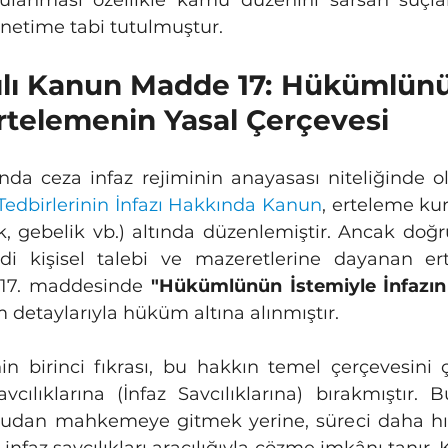
anması özellikle kamu düzenini sarsan suçla
enetime tabi tutulmuştur.
ılı Kanun Madde 17: Hükümlünün
rtelemenin Yasal Çerçevesi
da ceza infaz rejiminin anayasası niteliğinde o
Tedbirlerinin İnfazı Hakkında Kanun
, erteleme kur
k, gebelik vb.) altında düzenlemiştir. Ancak doğ
 kişisel talebi ve mazeretlerine dayanan ert
17. maddesinde 
"Hükümlünün İstemiyle İnfazın
m detaylarıyla hüküm altına alınmıştır.
cılıklarına (İnfaz Savcılıklarına) bırakmıştır. 
dan mahkemeye gitmek yerine, süreci daha hızlı