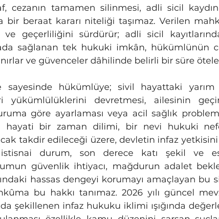
f, cezanın tamamen silinmesi, adli sicil kaydını
 bir beraat kararı niteliği taşımaz. Verilen mahk
 ve geçerliliğini sürdürür; adli sicil kayıtların
da sağlanan tek hukuki imkân, hükümlünün cez
ınırlar ve güvenceler dâhilinde belirli bir süre ötel
ari yükümlülüklerini devretmesi, ailesinin ge
duruma göre ayarlaması veya acil sağlık problem
n hayati bir zaman dilimi, bir nevi hukuki nef
k takdir edileceği üzere, devletin infaz yetkisini 
stisnai durum, son derece katı şekil ve esa
lumun güvenlik ihtiyacı, mağdurun adalet beklent
sındaki hassas dengeyi korumayı amaçlayan bu si
kûma bu hakkı tanımaz. 2026 yılı güncel mevzua
da şekillenen infaz hukuku iklimi ışığında değerle