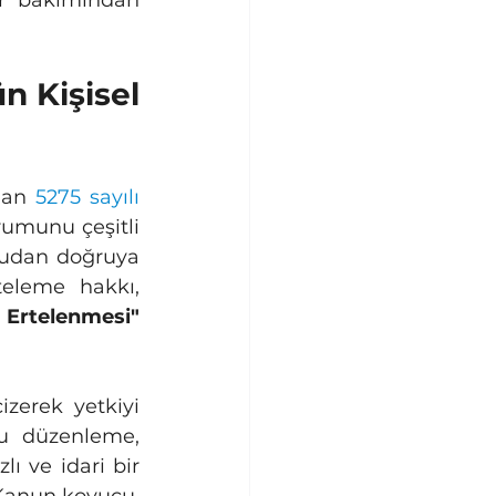
r bakımından 
 Kişisel 
lan 
5275 sayılı 
umunu çeşitli 
rudan doğruya 
eleme hakkı, 
 Ertelenmesi"
Bu düzenleme, 
 ve idari bir 