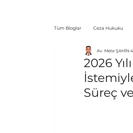
Ana Sayfa
Hakkımızda
Hukuki Fa
Tüm Bloglar
Ceza Hukuku
Av. Mete ŞAHİN
4
Tüketici Hukuku
İcra/İfl
2026 Yıl
İstemiyl
Politikalar
Yargılama Gide
Süreç v