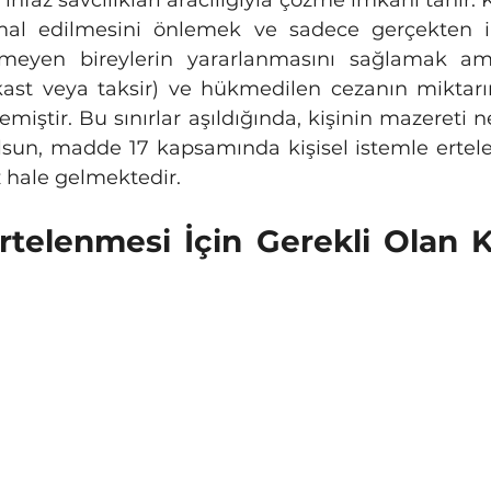
 infaz savcılıkları aracılığıyla çözme imkânı tanır.
mal edilmesini önlemek ve sadece gerçekten ih
etmeyen bireylerin yararlanmasını sağlamak ama
(kast veya taksir) ve hükmedilen cezanın miktarı
rlemiştir. Bu sınırlar aşıldığında, kişinin mazereti n
olsun, madde 17 kapsamında kişisel istemle ertel
hale gelmektedir.
Ertelenmesi İçin Gerekli Olan K