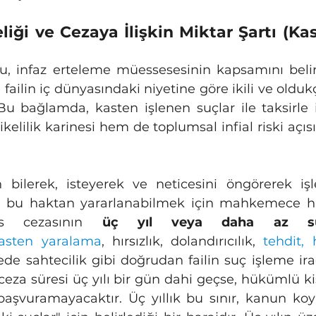
liği ve Cezaya İlişkin Miktar Şartı (Kas
 failin iç dünyasındaki niyetine göre ikili ve oldukç
Bu bağlamda, kasten işlenen suçlar ile taksirle i
elilik karinesi hem de toplumsal infial riski açısı
bilerek, isteyerek ve neticesini öngörerek işl
, bu haktan yararlanabilmek için mahkemece h
is cezasının 
üç yıl veya daha az sür
asten yaralama
, 
hırsızlık
, dolandırıcılık, 
tehdit, 
de sahtecilik gibi doğrudan failin suç işleme irad
eza süresi üç yılı bir gün dahi geçse, hükümlü kiş
aşvuramayacaktır. Üç yıllık bu sınır, kanun koy