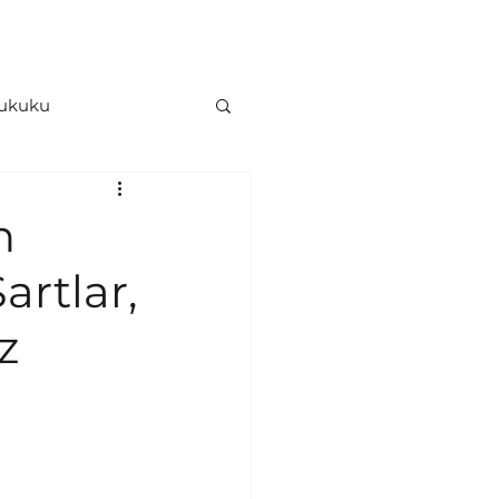
İletişim
Hesaplama Araçları
Hukuku
e Hukuku
n
artlar,
z