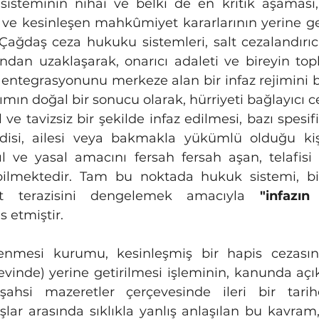
 ve kesinleşen mahkûmiyet kararlarının yerine geti
 Çağdaş ceza hukuku sistemleri, salt cezalandırıcı
şından uzaklaşarak, onarıcı adaleti ve bireyin to
de entegrasyonunu merkeze alan bir infaz rejimini 
ın doğal bir sonucu olarak, hürriyeti bağlayıcı ce
 ve tavizsiz bir şekilde infaz edilmesi, bazı spesi
si, ailesi veya bakmakla yükümlü olduğu kişil
 ve yasal amacını fersah fersah aşan, telafisi 
bilmektedir. Tam bu noktada hukuk sistemi, bir
et terazisini dengelemek amacıyla 
"infazın
 etmiştir.
inde) yerine getirilmesi işleminin, kanunda açı
şahsi mazeretler çerçevesinde ileri bir tarihe
şlar arasında sıklıkla yanlış anlaşılan bu kavram, 