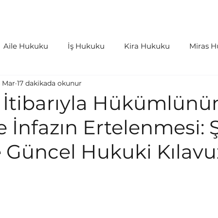
aliyetler
İçtihatlar
Bloglar
S.S.S
Aile Hukuku
İş Hukuku
Kira Hukuku
Miras 
 Mar
17 dakikada okunur
as Hukuku
Kişiler Hukuku
Bilişim Hukuku
İdar
ı İtibarıyla Hükümlünü
e İnfazın Ertelenmesi: Ş
rleri ve Harçlar
Tazminat Hukuku
e Güncel Hukuki Kılavu