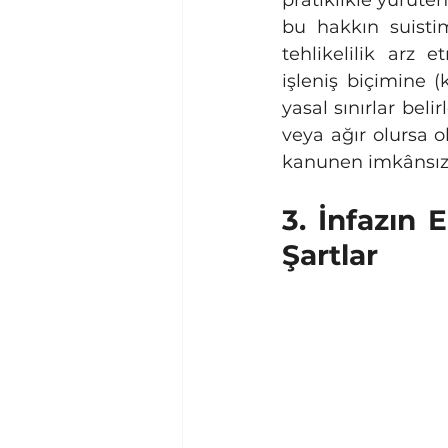
pratiklikle yürüten
bu hakkın suisti
tehlikelilik arz 
işleniş biçimine 
yasal sınırlar beli
veya ağır olursa 
kanunen imkânsız 
3. İnfazın 
Şartlar