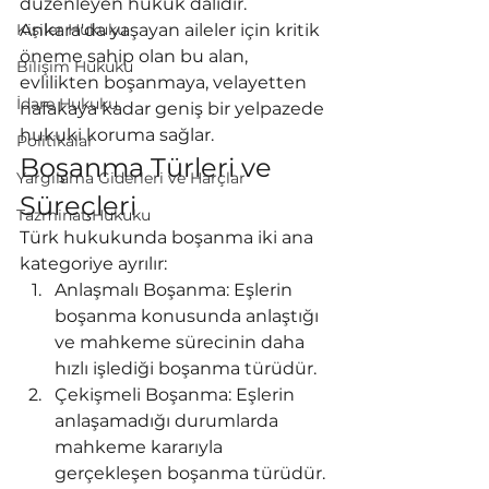
düzenleyen hukuk dalıdır. 
Kişiler Hukuku
Ankara'da yaşayan aileler için kritik 
öneme sahip olan bu alan, 
Bilişim Hukuku
evlilikten boşanmaya, velayetten 
İdare Hukuku
nafakaya kadar geniş bir yelpazede 
hukuki koruma sağlar.
Politikalar
Boşanma Türleri ve 
Yargılama Giderleri ve Harçlar
Süreçleri
Tazminat Hukuku
Türk hukukunda boşanma iki ana 
kategoriye ayrılır:
Anlaşmalı Boşanma: Eşlerin 
boşanma konusunda anlaştığı 
ve mahkeme sürecinin daha 
hızlı işlediği boşanma türüdür.
Çekişmeli Boşanma: Eşlerin 
anlaşamadığı durumlarda 
mahkeme kararıyla 
gerçekleşen boşanma türüdür.