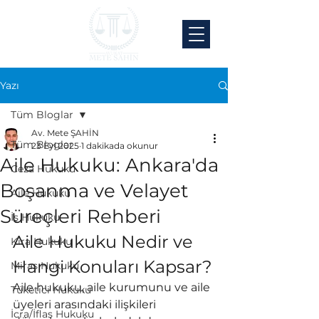
Yazı
Tüm Bloglar
Av. Mete ŞAHİN
Tüm Bloglar
23 Eyl 2025
1 dakikada okunur
Aile Hukuku: Ankara'da
Ceza Hukuku
Boşanma ve Velayet
Aile Hukuku
Süreçleri Rehberi
İş Hukuku
Aile Hukuku Nedir ve 
Kira Hukuku
Hangi Konuları Kapsar?
Miras Hukuku
Aile hukuku, aile kurumunu ve aile 
Tüketici Hukuku
üyeleri arasındaki ilişkileri 
İcra/İflas Hukuku