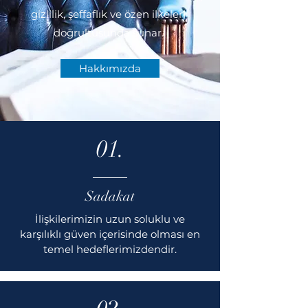
gizlilik, şeffaflık ve özen ilkeleri
doğrultusunda sunar.
Hakkımızda
01.
Sadakat
İlişkilerimizin uzun soluklu ve
karşılıklı güven içerisinde olması en
temel hedeflerimizdendir.