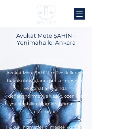
Avukat Mete ŞAHİN –
Yenimahalle, Ankara
Hoş geldiniz
Avukat Mete ŞAHİN, müvekkillerinin
hukuki ihtiyaçlarını güncel mevzuat
ve içtihatlar ışığında
değerlendirmeyi; anlaşılır, özenli ve
uygulanabilir çözümler sunmayı ilke
edinmiştir.
Hukuki hizmetlerini meslek kuralları,