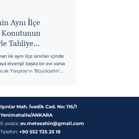
in Aynı İlçe
de Konutunun
le Tahliye
rçeve, Yargıtay
an ile aynı ilçe sınırları içinde
nkara Özelinde
a elverişli başka bir evi varsa
Ancak Yargıtay'ın 'Büyükşehir'
aderini belirler. Ankara
ihtarname süreci ve örnek
ehberde.
Işınlar Mah. İvedik Cad. No: 116/1
Yenimahalle/ANKARA
E-posta:
av.metesahin@gmail.com
Telefon:
+90 552 725 25 18