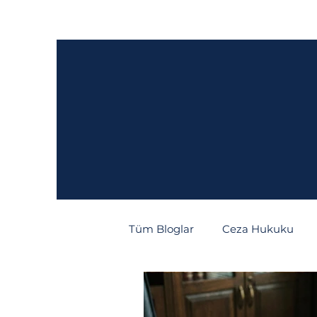
Ana Sayfa
Hakkımızda
Hukuki Fa
Tüm Bloglar
Ceza Hukuku
Tüketici Hukuku
İcra/İfl