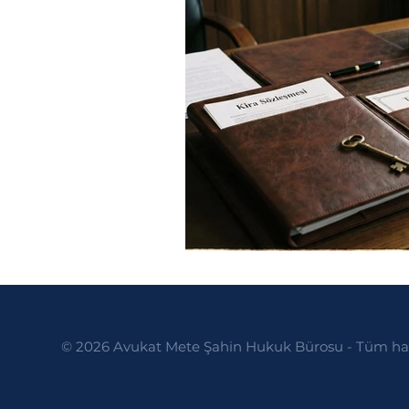
Politikalar
Yargılama Gide
© 2026 Avukat Mete Şahin Hukuk Bürosu - Tüm hakl