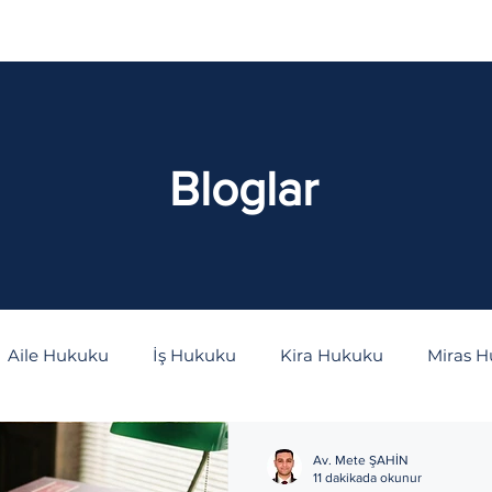
aliyetler
İçtihatlar
Bloglar
S.S.S
Bloglar
Aile Hukuku
İş Hukuku
Kira Hukuku
Miras 
as Hukuku
Kişiler Hukuku
Bilişim Hukuku
İdar
Av. Mete ŞAHİN
11 dakikada okunur