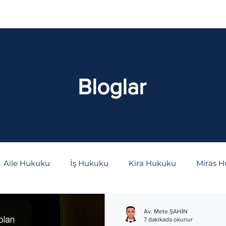
aliyetler
İçtihatlar
Bloglar
S.S.S
Bloglar
Aile Hukuku
İş Hukuku
Kira Hukuku
Miras 
as Hukuku
Kişiler Hukuku
Bilişim Hukuku
İdar
Av. Mete ŞAHİN
7 dakikada okunur