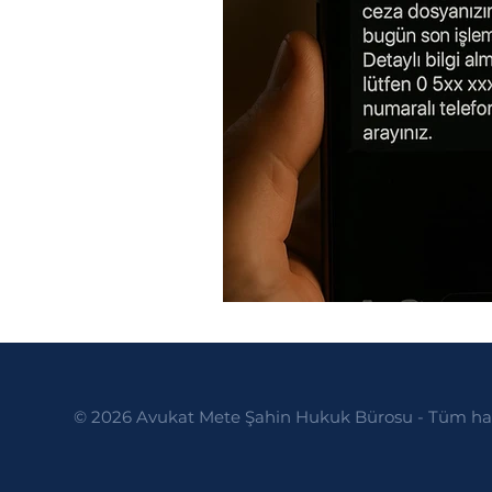
Politikalar
Yargılama Gide
© 2026 Avukat Mete Şahin Hukuk Bürosu - Tüm hakl