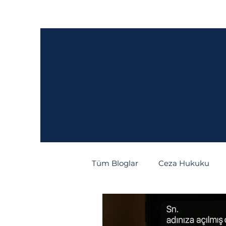
Ana Sayfa
Hakkımızda
Hukuki Fa
Tüm Bloglar
Ceza Hukuku
Tüketici Hukuku
İcra/İfl