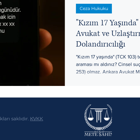
Ceza Hukuku
rleri ve Harçlar
Tazminat Hukuku
"Kızım 17 Yaşında"
Avukat ve Uzlaştı
Dolandırıcılığı
"Kızım 17 yaşında" (TCK 103) 
araması mı aldınız? Cinsel s
253) olmaz. Ankara Avukat Met
şantaj yöntemini hukuken inc
arı saklıdır.
KVKK