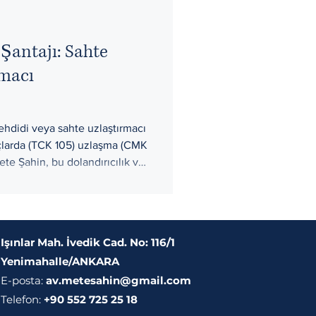
 Şantajı: Sahte
rmacı
tehdidi veya sahte uzlaştırmacı
uçlarda (TCK 105) uzlaşma (CMK
e Şahin, bu dolandırıcılık ve
eliyor. Yenimahalle/Ankara.
Işınlar Mah. İvedik Cad. No: 116/1
Yenimahalle/ANKARA
E-posta:
av.metesahin@gmail.com
Telefon:
+90 552 725 25 18