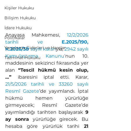
Kişiler Hukuku
Bilişim Hukuku
İdare Hukuku
Anayasa Mahkemesi, 
12/2/2026 
Politikalar
tarihli ve 
E.2025/190, 
Yargılama Giderleri ve Harçlar
K.2026/38
 sayılı kararı
yla, 
2942 sayılı 
Kamulaştırma Kanunu’
nun 10. 
Tazminat Hukuku
maddesinin sekizinci fıkrasında yer 
alan 
“Tescil hükmü kesin olup,
…”
 ibaresini iptal etti. Karar, 
21/5/2026 tarihli ve 33260 sayılı 
Resmî Gazete
’de yayımlandı. İptal 
hükmü hemen yürürlüğe 
girmeyecek; Resmî Gazete’de 
yayımlandığı tarihten başlayarak 
9 
ay sonra
 yürürlüğe girecek. Bu 
hesaba göre yürürlük tarihi 
21 