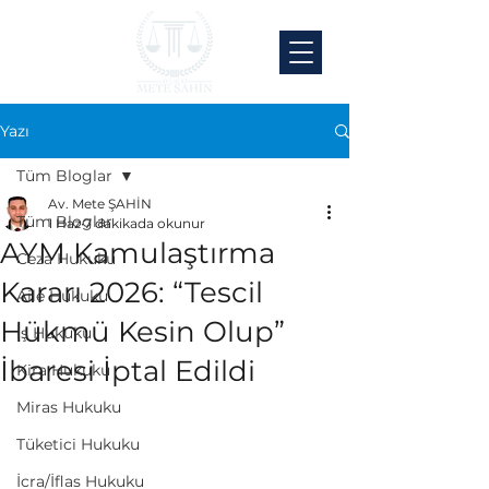
Yazı
Tüm Bloglar
Av. Mete ŞAHİN
Tüm Bloglar
1 Haz
7 dakikada okunur
AYM Kamulaştırma
Ceza Hukuku
Kararı 2026: “Tescil
Aile Hukuku
Hükmü Kesin Olup”
İş Hukuku
İbaresi İptal Edildi
Kira Hukuku
Miras Hukuku
Tüketici Hukuku
İcra/İflas Hukuku