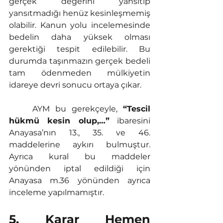
gerçek değerini yansıtıp 
yansıtmadığı henüz kesinleşmemiş 
olabilir. Kanun yolu incelemesinde 
bedelin daha yüksek olması 
gerektiği tespit edilebilir. Bu 
durumda taşınmazın gerçek bedeli 
tam ödenmeden mülkiyetin 
idareye devri sonucu ortaya çıkar.
	AYM bu gerekçeyle, 
“Tescil 
hükmü kesin olup,…”
 ibaresini 
Anayasa’nın 13., 35. ve 46. 
maddelerine aykırı bulmuştur. 
Ayrıca kural bu maddeler 
yönünden iptal edildiği için 
Anayasa m.36 yönünden ayrıca 
inceleme yapılmamıştır.
5. Karar Hemen 