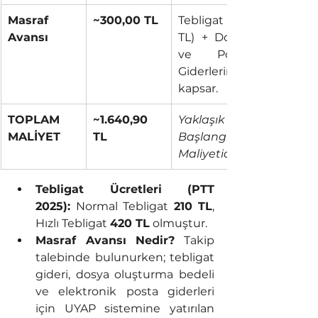
Masraf 
~300,00 TL
Tebligat (210 
Avansı
TL) + Dosya 
ve Posta 
Giderlerini 
kapsar.
TOPLAM 
~1.640,90 
Yaklaşık 
MALİYET
TL
Başlangıç 
Maliyetidir.
Tebligat Ücretleri (PTT 
2025):
 Normal Tebligat 
210 TL
, 
Hızlı Tebligat 
420 TL
 olmuştur.
Masraf Avansı Nedir?
 Takip 
talebinde bulunurken; tebligat 
gideri, dosya oluşturma bedeli 
ve elektronik posta giderleri 
için UYAP sistemine yatırılan 