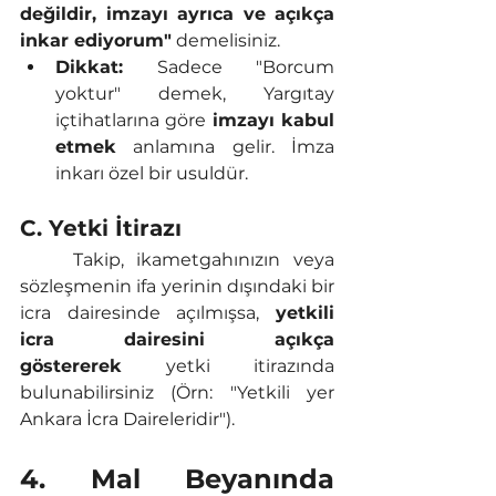
değildir, imzayı ayrıca ve açıkça 
inkar ediyorum"
 demelisiniz.
Dikkat:
 Sadece "Borcum 
yoktur" demek, Yargıtay 
içtihatlarına göre 
imzayı kabul 
etmek
 anlamına gelir. İmza 
inkarı özel bir usuldür.
C. Yetki İtirazı
	Takip, ikametgahınızın veya 
sözleşmenin ifa yerinin dışındaki bir 
icra dairesinde açılmışsa, 
yetkili 
icra dairesini açıkça 
göstererek
 yetki itirazında 
bulunabilirsiniz (Örn: "Yetkili yer 
Ankara İcra Daireleridir").
4. Mal Beyanında 