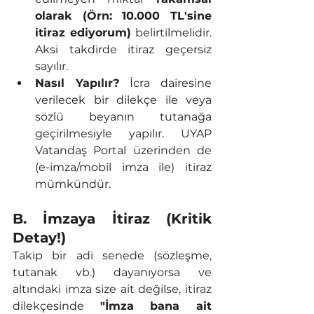
olarak (Örn: 10.000 TL'sine 
itiraz ediyorum)
 belirtilmelidir. 
Aksi takdirde itiraz geçersiz 
sayılır.
Nasıl Yapılır?
 İcra dairesine 
verilecek bir dilekçe ile veya 
sözlü beyanın tutanağa 
geçirilmesiyle yapılır. UYAP 
Vatandaş Portal üzerinden de 
(e-imza/mobil imza ile) itiraz 
mümkündür.
B. İmzaya İtiraz (Kritik 
Detay!)
Takip bir adi senede (sözleşme, 
tutanak vb.) dayanıyorsa ve 
altındaki imza size ait değilse, itiraz 
dilekçesinde 
"İmza bana ait 