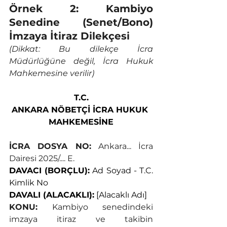
Örnek 2: Kambiyo 
Senedine (Senet/Bono) 
İmzaya İtiraz Dilekçesi
(Dikkat: Bu dilekçe İcra 
Müdürlüğüne değil, İcra Hukuk 
Mahkemesine verilir)
T.C.
ANKARA NÖBETÇİ İCRA HUKUK 
MAHKEMESİNE
İCRA DOSYA NO:
 Ankara... İcra 
Dairesi 2025/.... E.
DAVACI (BORÇLU):
 Ad Soyad - T.C. 
Kimlik No
DAVALI (ALACAKLI):
 [Alacaklı Adı]
KONU:
 Kambiyo senedindeki 
imzaya itiraz ve takibin 