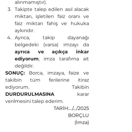
alınmamıştır).
Takipte talep edilen asıl alacak 
miktarı, işletilen faiz oranı ve 
faiz miktarı fahiş ve hukuka 
aykırıdır.
Ayrıca, takip dayanağı 
belgedeki (varsa) imzayı da 
ayrıca ve açıkça inkar 
ediyorum
; imza tarafıma ait 
değildir.
SONUÇ:
 Borca, imzaya, faize ve 
takibin tüm ferilerine itiraz 
ediyorum. Takibin 
DURDURULMASINA
 karar 
verilmesini talep ederim.
TARİH:.../.../2025
BORÇLU
(İmza)