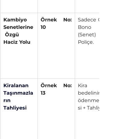
Kambiyo 
Örnek No: 
Sadece Çek, 
Senetlerine
10
Bono 
 Özgü 
(Senet) ve 
Haciz Yolu
Poliçe.
Kiralanan 
Örnek No: 
Kira 
Taşınmazla
13
bedelinin 
rın 
ödenmeme
Tahliyesi
si + Tahliye.