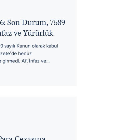
026: Son Durum, 7589
nfaz ve Yürürlük
9 sayılı Kanun olarak kabul
azete’de henüz
 girmedi. Af, infaz ve
Para Cezasına