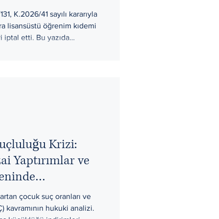
1, K.2026/41 sayılı kararıyla
a lisansüstü öğrenim kıdemi
 iptal etti. Bu yazıda
kisi, başvuru belgeleri, dava
arı inceleyebileceği sade
ara ve Yenimahalle’de askeri
dikkat edilmesi gereken
uçluluğu Krizi:
ai Yaptırımlar ve
seninde
 Değerlendirme
e artan çocuk suç oranları ve
) kavramının hukuki analizi.