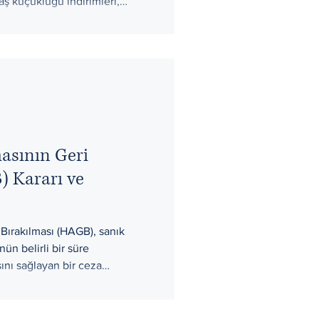
 küçüklüğü indirimleri,
 ve ailelerin sorumlulukları
ımlanan 11. Yargı Paketi (7571
çta kullanan örgütlere getirilen
deki son değişiklikleri Avukat
sının Geri
) Kararı ve
ırakılması (HAGB), sanık
n belirli bir süre
ını sağlayan bir ceza
azıda, HAGB’nin ne olduğu,
eği, denetim süreci ve adli
şekilde ele alınmaktadır.