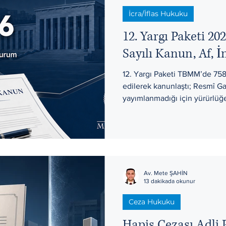
İcra/İflas Hukuku
rleri ve Harçlar
Tazminat Hukuku
12. Yargı Paketi 2
Sayılı Kanun, Af, İ
12. Yargı Paketi TBMM’de 758
edilerek kanunlaştı; Resmî G
yayımlanmadığı için yürürlüğe
maddeler.
Av. Mete ŞAHİN
13 dakikada okunur
Ceza Hukuku
Hapis Cezası Adli 