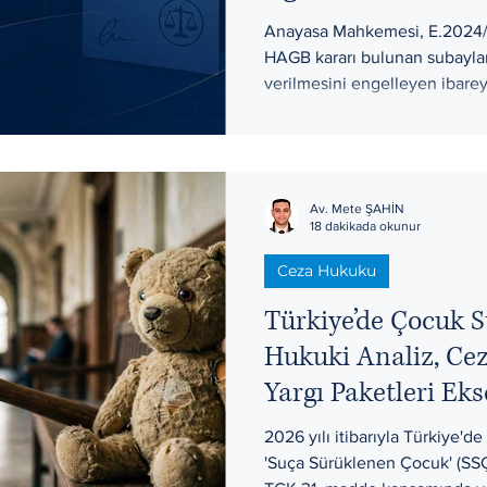
Anayasa Mahkemesi, E.2024/13
HAGB kararı bulunan subaylar
verilmesini engelleyen ibareyi
HAGB’nin nasıp düzeltmeye et
süresi ve idarenin hangi şartl
şekilde açıklanmaktadır. Ank
personel hukuku bakımından 
Av. Mete ŞAHİN
noktalar ayrıca ele alınmıştır.
18 dakikada okunur
Ceza Hukuku
Türkiye’de Çocuk S
Hukuki Analiz, Cez
Yargı Paketleri Ek
Derinlemesine Bir
2026 yılı itibarıyla Türkiye'd
'Suça Sürüklenen Çocuk' (SSÇ