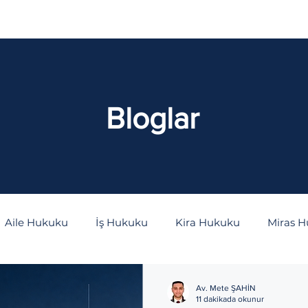
aliyetler
İçtihatlar
Bloglar
S.S.S
Bloglar
Aile Hukuku
İş Hukuku
Kira Hukuku
Miras 
as Hukuku
Kişiler Hukuku
Bilişim Hukuku
İdar
Av. Mete ŞAHİN
11 dakikada okunur