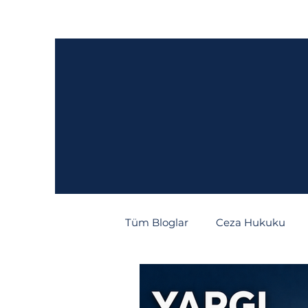
Ana Sayfa
Hakkımızda
Hukuki Fa
Tüm Bloglar
Ceza Hukuku
Tüketici Hukuku
İcra/İfl