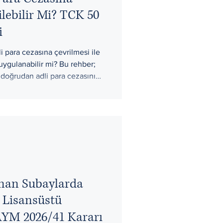
lebilir Mi? TCK 50
i
li para cezasına çevrilmesi ile
ygulanabilir mi? Bu rehber;
doğrudan adli para cezasını
ıl açıklanacağını Yargıtay
ara ve Yenimahalle ceza
 ayrıntıları açıklar.
nan Subaylarda
 Lisansüstü
AYM 2026/41 Kararı