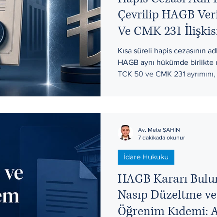
Çevrilip HAGB Veri
Ve CMK 231 İlişkis
Kısa süreli hapis cezasının ad
HAGB aynı hükümde birlikte u
TCK 50 ve CMK 231 ayrımını, 
ve HAGB ihlalinde hükmün nas
yaklaşımıyla netleştirir. Ank
dosyalarında sonucu değiştiren
Av. Mete ŞAHİN
7 dakikada okunur
İdare Hukuku
HAGB Kararı Bulu
Nasıp Düzeltme ve
Öğrenim Kıdemi: 