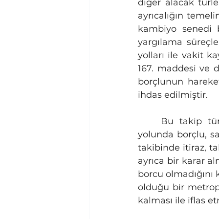
diğer alacak türl
ayrıcalığın temeli
kambiyo senedi b
yargılama süreçle
yolları ile vakit 
167. maddesi ve d
borçlunun hareket
ihdas edilmiştir.
	Bu takip türü, alacaklıya sağladığı "hız" avantajı ile bilinir. Genel haciz 
yolunda borçlu, s
takibinde itiraz,
ayrıca bir karar a
borcu olmadığını k
olduğu bir metrop
kalması ile iflas et