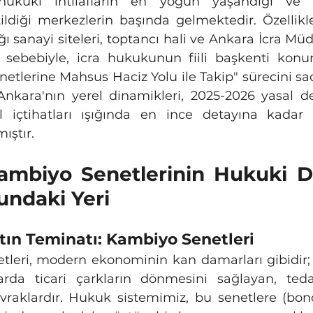
 hukuki ihtilafların en yoğun yaşandığı ve 
tildiği merkezlerin başında gelmektedir. Özellikl
ğı sanayi siteleri, toptancı hali ve Ankara İcra Müd
 sebebiyle, icra hukukunun fiili başkenti konu
etlerine Mahsus Haciz Yolu ile Takip" sürecini sad
nkara'nın yerel dinamikleri, 2025-2026 yasal deği
l içtihatları ışığında en ince detayına kadar 
ıştır.
ambiyo Senetlerinin Hukuki D
undaki Yeri
yatın Teminatı: Kambiyo Senetleri
da ticari çarkların dönmesini sağlayan, tedavü
vraklardır. Hukuk sistemimiz, bu senetlere (bono,