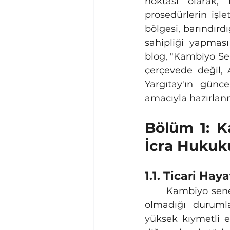
noktası olarak,
prosedürlerin işle
bölgesi, barındırdı
sahipliği yapması
blog, "Kambiyo Sen
çerçevede değil, A
Yargıtay'ın günce
amacıyla hazırlanm
Bölüm 1: K
İcra Hukuk
1.1. Ticari Ha
	Kambiyo senetleri, modern ekonominin kan damarları gibidir; nakit akışının 
olmadığı durumlar
yüksek kıymetli e