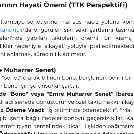
tlarının Hayati Önemi (TTK Perspektifi)
 Kanunu
'nda öngörülen sıkı şekil şartlarını taşıma
leri'nde yapılan takiplerin önemli bir kısmı, 
likler nedeniyle "şikayet" yoluyla iptal edilmektedi
i anlamak, sürecin ilk adımıdır.
re Muharrer Senet)
r bono için şu unsurlar şarttır:
de "Bono" veya "Emre Muharrer Senet" İbaresi
i adi senede dönüştürür ve özel takip hakkını kayb
sız Ödeme Vaadi:
 "İş bitiminde ödenecektir", "Mal t
ibi şarta bağlı ifadeler bonoyu geçersiz kılar. Ka
rettir; yani temelindeki ticari ilişkiden bağımsızd