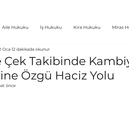
aliyetler
İçtihatlar
Bloglar
S.S.S
Aile Hukuku
İş Hukuku
Kira Hukuku
Miras 
2 Oca
12 dakikada okunur
as Hukuku
Kişiler Hukuku
Bilişim Hukuku
İdar
e Çek Takibinde Kambi
rine Özgü Haciz Yolu
rleri ve Harçlar
Tazminat Hukuku
Medeni Usul H
aat önce
aret Hukuku