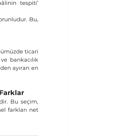
nin tespiti’ 
runludur. Bu, 
ve bankacılık 
nden ayıran en 
 Farklar
l farkları net 