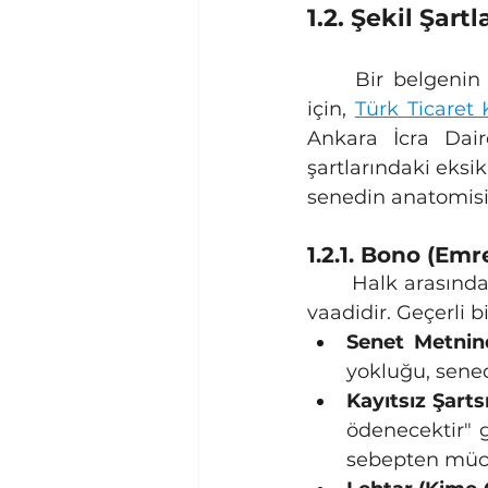
1.2. Şekil Şar
	Bir belgenin kambiyo senetlerine mahsus haciz yoluna konu edilebilmesi 
için, 
Türk Ticaret
Ankara İcra Daire
şartlarındaki eksik
senedin anatomisin
1.2.1. Bono (Em
	Halk arasında "senet" olarak bilinen bono, borçlunun belirli bir parayı ödeme 
vaadidir. Geçerli bi
Senet Metnin
yokluğu, sened
Kayıtsız Şart
ödenecektir" g
sebepten mücer