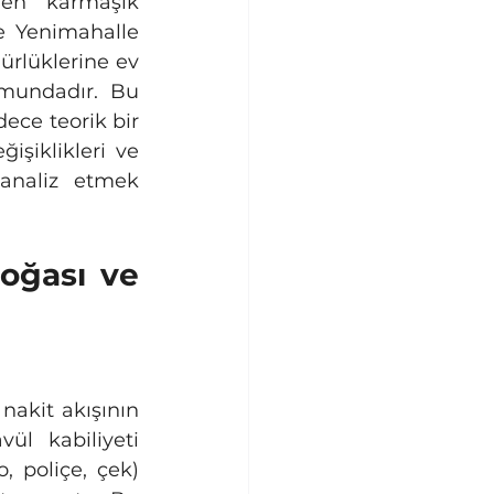
en karmaşık 
e Yenimahalle 
ürlüklerine ev 
mundadır. Bu 
ece teorik bir 
şiklikleri ve 
analiz etmek 
oğası ve 
l kabiliyeti 
 poliçe, çek) 