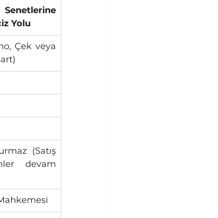
enetlerine 
iz Yolu
o, Çek veya 
şart)
urmaz (Satış 
mler devam 
 Mahkemesi