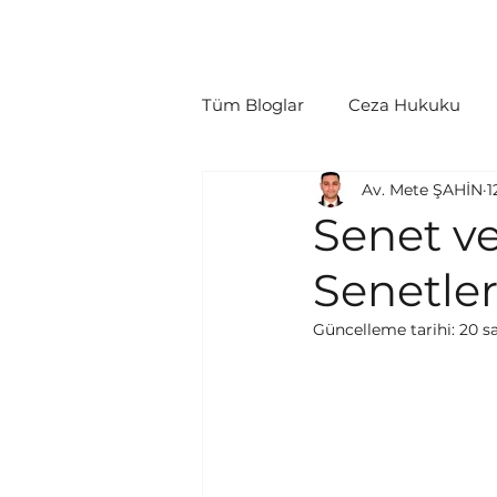
Hakkımızda
Ana Sayfa
Hukuki Fa
Tüm Bloglar
Ceza Hukuku
Av. Mete ŞAHİN
1
Tüketici Hukuku
İcra/İfl
Senet v
Senetle
Politikalar
Yargılama Gide
Güncelleme tarihi:
20 s
Gayrimenkul Hukuku
Tic