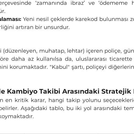
erçevesinde ‘zamanında ibraz’ ve ‘ödememe hâli
r.
laması:
 Yeni nesil çeklerde karekod bulunması zo
liğini artıran bir unsurdur.
re daha az kullanılsa da, uluslararası ticarette 
ni korumaktadır. "Kabul" şartı, poliçeyi diğerleri
 ile Kambiyo Takibi Arasındaki Stratejik
lirler. Aşağıdaki tablo, bu iki yol arasındaki teme
 koymaktadır.