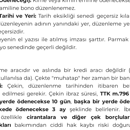
Ödeneceği):
 Kime veya kimin emrine ödenecekse 
 Hamiline bono düzenlenemez.
rihi ve Yeri:
 Tarih eksikliği senedi geçersiz kılar
zenleyenin adının yanındaki yer, düzenleme yeri 
çersizdir.
yenin el yazısı ile atılmış imzası şarttır. Parma
o senedinde geçerli değildir.
kullanılsa da). Çekte "muhatap" her zaman bir ban
:
 Çekin, düzenlenme tarihinden itibaren belir
 edilmesi gerekir. 
Çekin ibraz süresi, 
TTK m.796
 yerde ödenecekse 10 gün
, 
başka bir yerde öd
lkede ödenecekse 3 ay
 şeklinde belirlenir
. 
İb
özellikle 
cirantalara ve diğer çek borçlular
ları
 bakımından ciddi hak kaybı riski doğuru