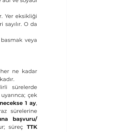
adı ve soyadı 
. Yer eksikliği 
sayılır. O da 
k basmak veya 
kadır.
li sürelerde 
 uyarınca; çek 
enecekse 1 ay
, 
raz sürelerine 
ına başvuru/ 
r; süreç 
TTK 