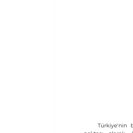
	Türkiye'nin başkenti Ankara, bürokrasinin, siyasetin ve ticaretin kesişim 