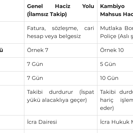
Genel Haciz Yolu 
Kambiyo S
(İlamsız Takip)
Mahsus Hac
Fatura, sözleşme, cari 
Mutlaka Bon
hesap veya belgesiz
Poliçe (Aslı 
ü
Örnek 7
Örnek 10
7 Gün
5 Gün 
7 Gün
10 Gün 
Takibi durdurur (İspat 
Takibi durd
yükü alacaklıya geçer)
hariç işle
eder)
İcra Dairesi
İcra Hukuk