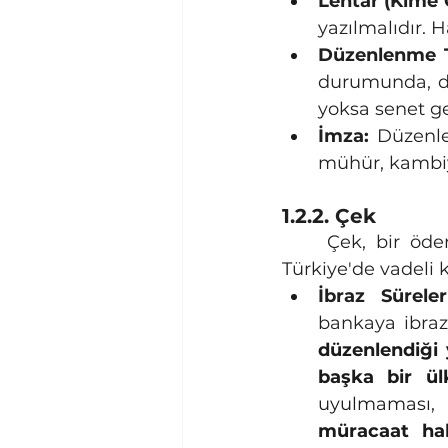
Lehtar (Kime 
yazılmalıdır.
Düzenlenme Ta
durumunda, dü
yoksa senet ge
İmza:
 Düzenle
mühür, kambiy
1.2.2. Çek
	Çek, bir ödeme aracıdır ve aslında bir kredi aracı değildir (her ne kadar 
Türkiye'de vadeli 
İbraz Süreleri
bankaya ibraz
düzenlendiği
başka bir ü
uyulmaması, 
müracaat hak