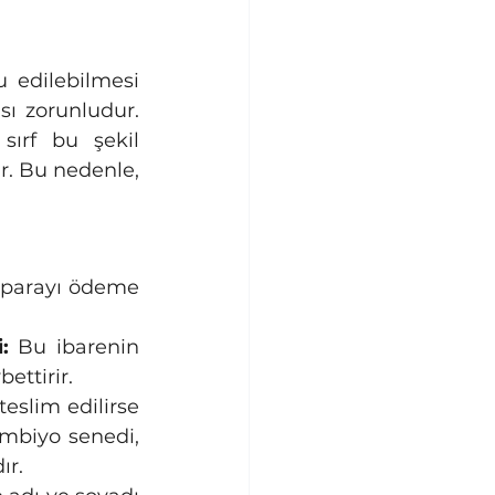
sı zorunludur. 
sırf bu şekil 
r. Bu nedenle, 
:
 Bu ibarenin 
ettirir.
eslim edilirse 
mbiyo senedi, 
ır.