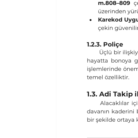
m.808–809
 ç
üzerinden yürü
Karekod Uygu
çekin güvenilir
1.2.3. Poliçe
	Üçlü bir ilişkiyi (düzenleyen, muhatap, lehtar) içeren poliçe, günümüzde ticari 
hayatta bonoya gö
işlemlerinde önemi
temel özelliktir.
1.3. Adi Takip
	Alacaklılar için en kritik karar, hangi takip yolunu seçecekleridir. Bu seçim, 
davanın kaderini be
bir şekilde ortaya