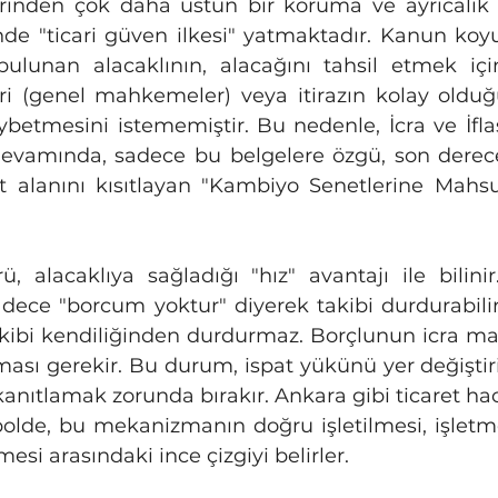
erinden çok daha üstün bir koruma ve ayrıcalık t
nde "ticari güven ilkesi" yatmaktadır. Kanun koyuc
ulunan alacaklının, alacağını tahsil etmek içi
ri (genel mahkemeler) veya itirazın kolay olduğ
kaybetmesini istememiştir. Bu nedenle, İcra ve İfl
evamında, sadece bu belgelere özgü, son derece h
 alanını kısıtlayan "Kambiyo Senetlerine Mahsu
adece "borcum yoktur" diyerek takibi durdurabili
 takibi kendiliğinden durdurmaz. Borçlunun icra 
lması gerekir. Bu durum, ispat yükünü yer değiştiri
anıtlamak zorunda bırakır. Ankara gibi ticaret ha
olde, bu mekanizmanın doğru işletilmesi, işletme
mesi arasındaki ince çizgiyi belirler.