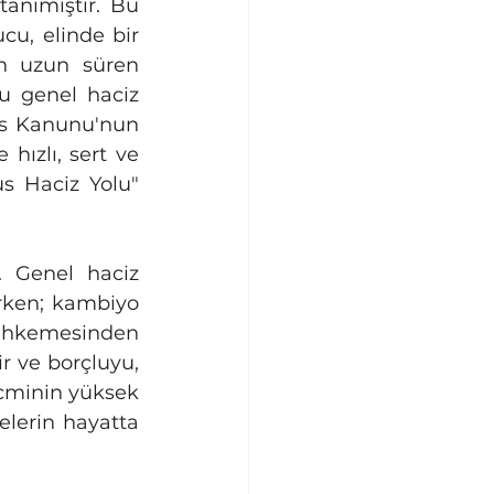
anımıştır. Bu 
u, elinde bir 
n uzun süren 
u genel haciz 
as Kanunu'nun 
ızlı, sert ve 
s Haciz Yolu" 
rken; kambiyo 
mahkemesinden 
r ve borçluyu, 
cminin yüksek 
lerin hayatta 