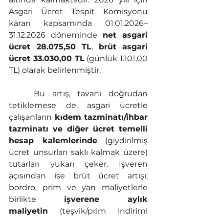
Asgari Ücret Tespit Komisyonu 
kararı kapsamında 01.01.2026–
31.12.2026 döneminde 
net asgari 
ücret 28.075,50 TL
, 
brüt asgari 
ücret 33.030,00 TL
 (günlük 1.101,00 
TL) olarak belirlenmiştir.
	Bu artış, tavanı doğrudan 
tetiklemese de, asgari ücretle 
çalışanların 
kıdem tazminatı/ihbar 
tazminatı ve diğer ücret temelli 
hesap kalemlerinde
 (giydirilmiş 
ücret unsurları saklı kalmak üzere) 
tutarları yukarı çeker. İşveren 
açısından ise brüt ücret artışı; 
bordro, prim ve yan maliyetlerle 
birlikte 
işverene aylık 
maliyetin
 (teşvik/prim indirimi 