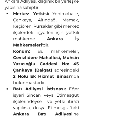
Ankara Adliyesi, dağınık bir yerleşke 
yapısına sahiptir.
Merkez Yetkisi:
 Yenimahalle, 
Çankaya, Altındağ, Mamak, 
Keçiören, Pursaklar gibi merkez 
ilçelerdeki işyerleri için yetkili 
mahkeme 
Ankara İş 
Mahkemeleri
'dir.
Konum:
 Bu mahkemeler, 
Cevizlidere Mahallesi, Muhsin 
Yazıcıoğlu Caddesi No: 45 
Çankaya (Balgat)
 adresindeki 
2 Nolu Ek Hizmet Binası
'nda 
bulunmaktadır.
Batı Adliyesi İstisnası:
 Eğer 
işyeri Sincan veya Etimesgut 
ilçelerindeyse  ve yetki itirazı 
yapılırsa, dosya Etimesgut’taki 
Ankara Batı Adliyesi
'ne 