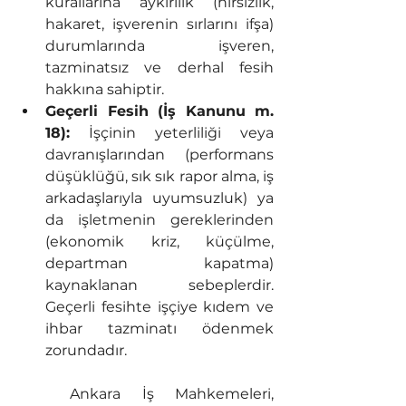
kurallarına aykırılık (hırsızlık, 
hakaret, işverenin sırlarını ifşa) 
durumlarında işveren, 
tazminatsız ve derhal fesih 
hakkına sahiptir.
Geçerli Fesih (İş Kanunu m. 
18):
 İşçinin yeterliliği veya 
davranışlarından (performans 
düşüklüğü, sık sık rapor alma, iş 
arkadaşlarıyla uyumsuzluk) ya 
da işletmenin gereklerinden 
(ekonomik kriz, küçülme, 
departman kapatma) 
kaynaklanan sebeplerdir. 
Geçerli fesihte işçiye kıdem ve 
ihbar tazminatı ödenmek 
zorundadır.
	Ankara İş Mahkemeleri, 