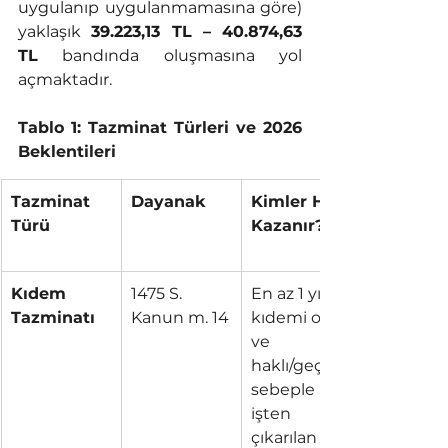
uygulanıp uygulanmamasına göre) 
yaklaşık 
39.223,13 TL – 40.874,63 
TL
 bandında oluşmasına yol 
açmaktadır.
Tablo 1: Tazminat Türleri ve 2026 
Beklentileri
Tazminat 
Dayanak
Kimler Hak 
Türü
Kazanır?
Kıdem 
1475 S. 
En az 1 yıl 
Tazminatı
Kanun m. 14
kıdemi olan 
ve 
haklı/geçerli 
sebeple 
işten 
çıkarılan 