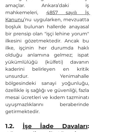
amaçlar. Ankara’daki iş 
mahkemeleri, 
4857 sayılı İş 
Kanunu
’nu uygularken, mevzuatta 
boşluk bulunan hallerde anayasal 
bir prensip olan "işçi lehine yorum" 
ilkesini gözetmektedir. Ancak bu 
ilke, işçinin her durumda haklı 
olduğu anlamına gelmez; ispat 
yükümlülüğü (külfeti) davanın 
kaderini belirleyen en kritik 
unsurdur. Yenimahalle 
bölgesindeki sanayi yoğunluğu, 
özellikle iş sağlığı ve güvenliği, fazla 
mesai ücretleri ve kıdem tazminatı 
uyuşmazlıklarını beraberinde 
getirmektedir.
1.2. 
İşe İade Davaları
: 