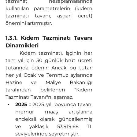
tazminat hesaplamalarında 
kullanılan parametrelerin (kıdem 
tazminatı tavanı, asgari ücret) 
önemini artırmıştır.
1.3.1. Kıdem Tazminatı Tavanı 
Dinamikleri
	Kıdem tazminatı, işçinin her 
tam yıl için 30 günlük brüt ücreti 
tutarında ödenir. Ancak bu tutar, 
her yıl Ocak ve Temmuz aylarında 
Hazine ve Maliye Bakanlığı 
tarafından belirlenen "Kıdem 
Tazminatı Tavanı"nı aşamaz.
2025 :
 2025 yılı boyunca tavan, 
memur maaş artışlarına 
endeksli olarak güncellenmiş 
ve yaklaşık 
53.919,68
 TL 
seviyelerinde seyretmiştir.