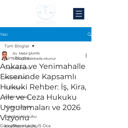
Yazı
Tüm Bloglar
Av. Mete ŞAHİN
Tüm Bloglar
5 Oca
12 dakikada okunur
Ankara ve Yenimahalle
Ceza Hukuku
Ekseninde Kapsamlı
Aile Hukuku
Hukuki Rehber: İş, Kira,
İş Hukuku
Aile ve Ceza Hukuku
Kira Hukuku
Uygulamaları ve 2026
Miras Hukuku
Vizyonu
Tüketici Hukuku
Güncelleme tarihi:
15 Oca
İcra/İflas Hukuku