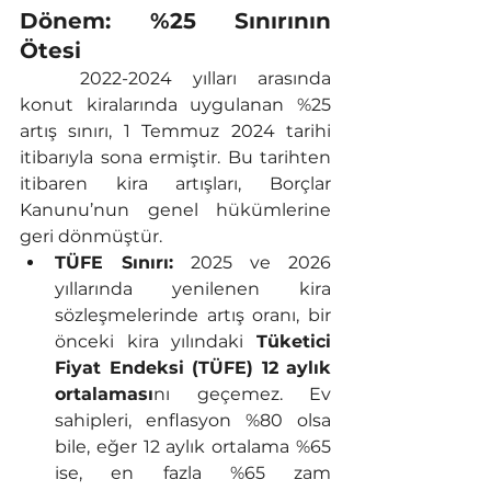
Dönem: %25 Sınırının 
Ötesi
	2022-2024 yılları arasında 
konut kiralarında uygulanan %25 
artış sınırı, 1 Temmuz 2024 tarihi 
itibarıyla sona ermiştir. Bu tarihten 
itibaren kira artışları, Borçlar 
Kanunu’nun genel hükümlerine 
geri dönmüştür.
TÜFE Sınırı:
 2025 ve 2026 
yıllarında yenilenen kira 
sözleşmelerinde artış oranı, bir 
önceki kira yılındaki 
Tüketici 
Fiyat Endeksi (TÜFE) 12 aylık 
ortalaması
nı geçemez. Ev 
sahipleri, enflasyon %80 olsa 
bile, eğer 12 aylık ortalama %65 
ise, en fazla %65 zam 