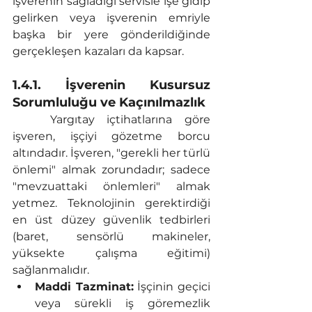
işverenin sağladığı servisle işe gidip 
gelirken veya işverenin emriyle 
başka bir yere gönderildiğinde 
gerçekleşen kazaları da kapsar.
1.4.1. İşverenin Kusursuz 
Sorumluluğu ve Kaçınılmazlık
	Yargıtay içtihatlarına göre 
işveren, işçiyi gözetme borcu 
altındadır. İşveren, "gerekli her türlü 
önlemi" almak zorundadır; sadece 
"mevzuattaki önlemleri" almak 
yetmez. Teknolojinin gerektirdiği 
en üst düzey güvenlik tedbirleri 
(baret, sensörlü makineler, 
yüksekte çalışma eğitimi) 
sağlanmalıdır.
Maddi Tazminat:
 İşçinin geçici 
veya sürekli iş göremezlik 