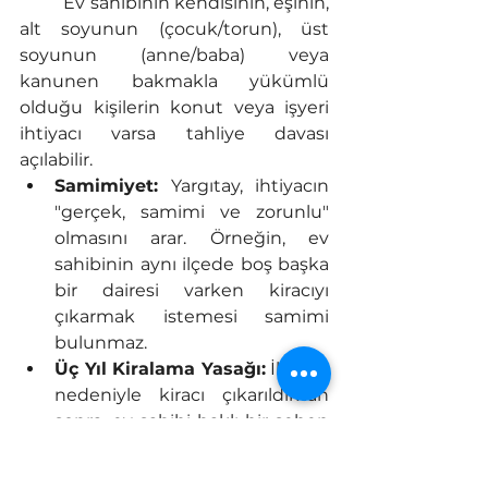
	Ev sahibinin kendisinin, eşinin, 
alt soyunun (çocuk/torun), üst 
soyunun (anne/baba) veya 
kanunen bakmakla yükümlü 
olduğu kişilerin konut veya işyeri 
ihtiyacı varsa tahliye davası 
açılabilir.
Samimiyet:
 Yargıtay, ihtiyacın 
"gerçek, samimi ve zorunlu" 
olmasını arar. Örneğin, ev 
sahibinin aynı ilçede boş başka 
bir dairesi varken kiracıyı 
çıkarmak istemesi samimi 
bulunmaz.
Üç Yıl Kiralama Yasağı:
 İhtiyaç 
nedeniyle kiracı çıkarıldıktan 
sonra, ev sahibi haklı bir sebep 
olmaksızın taşınmazı 3 yıl 
boyunca eski kiracıdan 