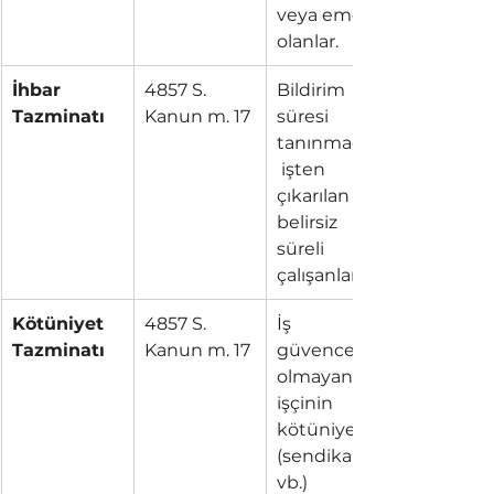
veya emekli 
olanlar.
İhbar 
4857 S. 
Bildirim 
Tazminatı
Kanun m. 17
süresi 
tanınmadan
 işten 
çıkarılan 
belirsiz 
süreli 
çalışanlar.
Kötüniyet 
4857 S. 
İş 
Tazminatı
Kanun m. 17
güvencesi 
olmayan 
işçinin 
kötüniyetle 
(sendikal 
vb.) 